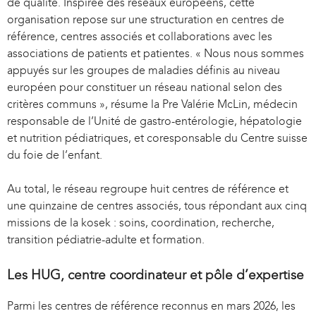
de qualité. Inspirée des réseaux européens, cette
i
organisation repose sur une structuration en centres de
n
référence, centres associés et collaborations avec les
k
associations de patients et patientes. « Nous nous sommes
i
appuyés sur les groupes de maladies définis au niveau
s
européen pour constituer un réseau national selon des
e
critères communs », résume la Pre Valérie McLin, médecin
x
responsable de l’Unité de gastro-entérologie, hépatologie
t
et nutrition pédiatriques, et coresponsable du Centre suisse
e
du foie de l’enfant.
r
n
Au total, le réseau regroupe huit centres de référence et
a
une quinzaine de centres associés, tous répondant aux cinq
l
missions de la kosek : soins, coordination, recherche,
)
transition pédiatrie-adulte et formation.
Les HUG, centre coordinateur et pôle d’expertise
Parmi les centres de référence reconnus en mars 2026, les