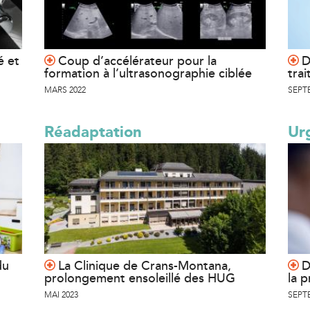
é et
Coup d’accélérateur pour la
D
formation à l’ultrasonographie ciblée
tra
MARS 2022
SEPT
Réadaptation
Ur
du
La Clinique de Crans-Montana,
D
prolongement ensoleillé des HUG
la p
MAI 2023
SEPT