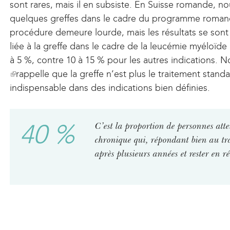
sont rares, mais il en subsiste. En Suisse romande, 
quelques greffes dans le cadre du programme roman
procédure demeure lourde, mais les résultats se sont 
liée à la greffe dans le cadre de la leucémie myéloïde
à 5 %, contre 10 à 15 % pour les autres indications. 
(
rappelle que la greffe n’est plus le traitement stand
l
indispensable dans des indications bien définies.
i
n
40 %
C’est la proportion de personnes att
k
chronique qui, répondant bien au tr
i
après plusieurs années et rester en r
s
e
x
t
e
r