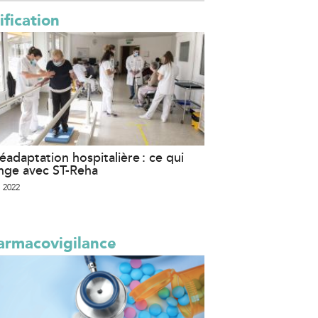
ification
éadaptation hospitalière : ce qui
nge avec ST-Reha
 2022
armacovigilance