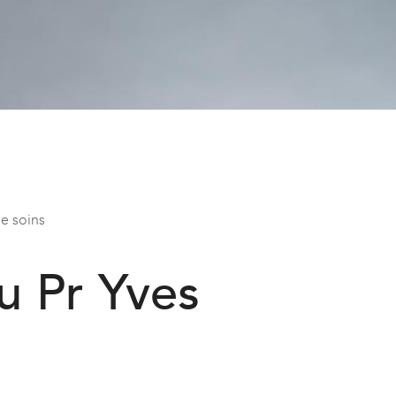
de soins
u Pr Yves