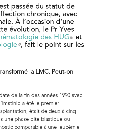
est passée du statut de
ffection chronique, avec
ale. À l’occasion d’une
te évolution, le Pr Yves
’hématologie des HUG
(
et
ologie
(
, fait le point sur les
l
l
i
i
n
n
k
ransformé la LMC. Peut-on
k
i
i
s
s
e
date de la fin des années 1990 avec
e
x
l’imatinib a été le premier
x
t
nsplantation, était de deux à cinq
t
e
is une phase dite blastique ou
e
r
onostic comparable à une leucémie
r
n