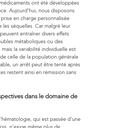
de médicaments ont été développées
n
a
ance. Aujourd’hui, nous disposons
a
l
l
)
 prise en charge personnalisée
)
e les séquelles. Car malgré leur
 peuvent entraîner divers effets
roubles métaboliques ou des
ais la variabilité individuelle est
de celle de la population générale
able, un arrêt peut être tenté après
es restent ainsi en rémission sans
spectives dans le domaine de
 l’hématologie, qui est passée d’une
rfois, n’exige même plus de