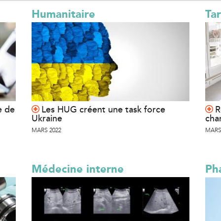
n
Humanitaire
Tar
a
l
)
e de
Les HUG créent une task force
R
Ukraine
cha
MARS 2022
MARS
Médecine interne
Ph