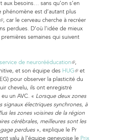
t aux besoins… sans qu’on s’en
Ce phénomène est d’autant plus
(
, car le cerveau cherche à recréer
ns perdues. D’où l’idée de mieux
l
 premières semaines qui suivent
i
n
k
i
service de neurorééducation
(
,
itive, et son équipe des
s
HUG
l
(
et
EEG) pour observer la plasticité du
e
i
l
r chevelu, ils ont enregistré
x
n
i
nt eu un AVC. «
t
Lorsque deux zones
k
n
es signaux électriques synchrones, à
e
i
k
s les zones voisines de la région
r
s
i
ires cérébrales, meilleures sont les
n
e
s
angage perdues
a
», explique le Pr
x
e
 ont valu à l’équipe genevoise le
l
t
x
Prix