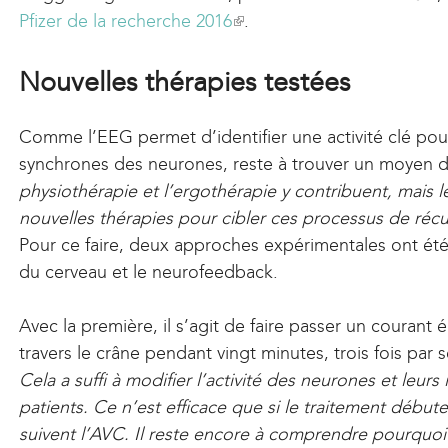
Pfizer de la recherche 2016
x
(
.
t
l
e
i
Nouvelles thérapies testées
r
n
n
k
Comme l’EEG permet d’identifier une activité clé pour 
a
i
synchrones des neurones, reste à trouver un moyen 
l
s
physiothérapie et l’ergothérapie y contribuent, mais 
)
e
nouvelles thérapies pour cibler ces processus de réc
x
Pour ce faire, deux approches expérimentales ont été 
t
du cerveau et le neurofeedback.
e
r
Avec la première, il s’agit de faire passer un courant é
n
travers le crâne pendant vingt minutes, trois fois par
a
Cela a suffi à modifier l’activité des neurones et leurs
l
patients. Ce n’est efficace que si le traitement débu
)
suivent l’AVC. Il reste encore à comprendre pourquoi