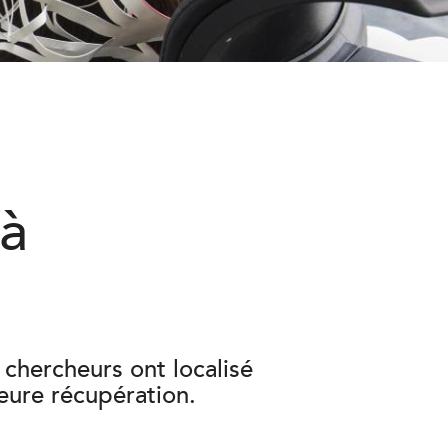
 à
s chercheurs ont localisé
leure récupération.