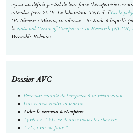
ayant un déficit partiel de leur force (hémiparésie) au ni
l
attendus pour 2019. Le laboratoire TNE de l’
i
Ecole pol
(Pr Silvestro Micera) coordonne cette étude à laquelle p
n
le
National Centre of Competence in Research (NCCR) 
k
Wearable Robotics.
i
s
e
x
t
e
Dossier AVC
r
n
Parcours minuté de l’urgence à la rééducation
a
Une course contre la montre
l
Aider le cerveau à récupérer
)
Après un AVC, se donner toutes les chances
AVC, vrai ou faux ?