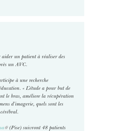
r aider un patient à réaliser des
après un AVC.
ticipe à une recherche
éducation.
«
L’étude a pour but de
ent le bras, améliore la récupération
mens d’imagerie, quels sont les
cérébral.
na
(
(Pise) suivront 48 patients