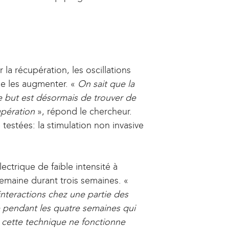
)
e
t
r
e
n
r
a
n
l
a
la récupération, les oscillations
)
l
de les augmenter. «
On sait que la
)
le but est désormais de trouver de
upération
», répond le chercheur.
testées: la stimulation non invasive
lectrique de faible intensité à
 semaine durant trois semaines. «
 interactions chez une partie des
te pendant les quatre semaines qui
 cette technique ne fonctionne