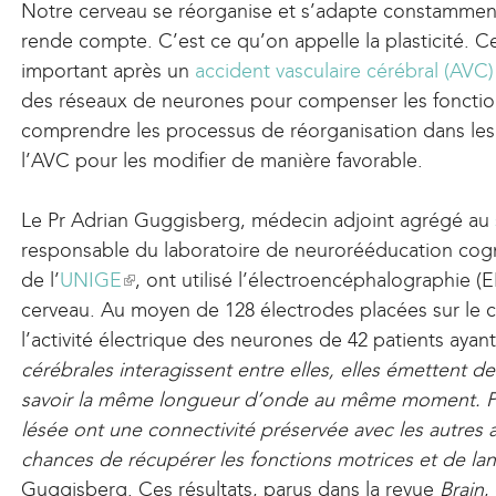
Notre cerveau se réorganise et s’adapte constammen
rende compte. C’est ce qu’on appelle la plasticité. 
important après un
accident vasculaire cérébral (AVC)
des réseaux de neurones pour compenser les fonctio
comprendre les processus de réorganisation dans les
l’AVC pour les modifier de manière favorable.
Le Pr Adrian Guggisberg, médecin adjoint agrégé au
responsable du laboratoire de neurorééducation cogn
de l’
UNIGE
(
, ont utilisé l’électroencéphalographie (
cerveau. Au moyen de 128 électrodes placées sur le cui
l
l’activité électrique des neurones de 42 patients aya
i
cérébrales interagissent entre elles, elles émettent d
n
savoir la même longueur d’onde au même moment. Plu
k
lésée ont une connectivité préservée avec les autres a
i
chances de récupérer les fonctions motrices et de l
s
Guggisberg. Ces résultats, parus dans la revue
e
Brain
,