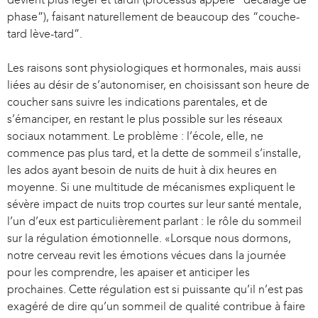
phase”), faisant naturellement de beaucoup des “couche-
x
e
tard lève-tard”.
t
x
e
t
Les raisons sont physiologiques et hormonales, mais aussi
r
e
liées au désir de s’autonomiser, en choisissant son heure de
n
r
coucher sans suivre les indications parentales, et de
a
n
s’émanciper, en restant le plus possible sur les réseaux
l
a
sociaux notamment. Le problème : l’école, elle, ne
)
l
commence pas plus tard, et la dette de sommeil s’installe,
)
les ados ayant besoin de nuits de huit à dix heures en
moyenne. Si une multitude de mécanismes expliquent le
sévère impact de nuits trop courtes sur leur santé mentale,
l’un d’eux est particulièrement parlant : le rôle du sommeil
sur la régulation émotionnelle. «Lorsque nous dormons,
notre cerveau revit les émotions vécues dans la journée
pour les comprendre, les apaiser et anticiper les
prochaines. Cette régulation est si puissante qu’il n’est pas
exagéré de dire qu’un sommeil de qualité contribue à faire