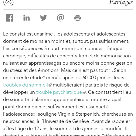
Partager
Le constat est unanime : les adolescents et adolescentes
dorment de moins en moins et, surtout, pas suffisamment.
Les conséquences à court terme sont connues : fatigue
chronique, difficultés de concentration et de mémorisation
nuisant aux apprentissages ou encore moins bonne gestion
du stress et des émotions. Mais ce n’est pas tout : «Selon
une récente étude* menée après de 60 000 jeunes, leurs
troubles du sommeil
(
multiplieraient par trois le risque de
développer un
trouble psychiatrique
l
(
. Ce constat tient lieu
de sonnette d’alarme supplémentaire et montre à quel
i
l
point dormir bien et suffisamment est essentiel à
n
i
l’adolescence», souligne Virginie Sterpenich, chercheuse en
k
n
neurosciences, à l’Université de Genève. Avant de rappeler :
i
k
«Dès l’âge de 12 ans, le sommeil des jeunes se modifie. Il
s
i
devient plus léger et tardif (processus appelé “décalage de
e
s