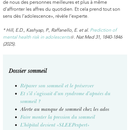
de nous des personnes meilleures et plus à même
d’affronter les affres du quotidien. Et cela prend tout son
sens dès l’adolescence», révèle l’experte.
* Hill, E.D., Kashyap, P., Raffanello, E. et al.
Prediction of
mental health risk in adolescents
(
. Nat Med 31, 1840-1846
(2025).
l
i
n
k
Dossier sommeil
i
s
Réparer son sommeil et le préserver
e
x
Et s’il s’agissait d’un syndrome d’apnées du
t
sommeil ?
e
Alerte au manque de sommeil chez les ados
r
Faire monter la pression du sommeil
n
L'hôpital devient «SLEEPexpert»
a