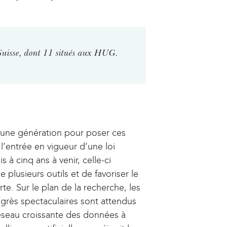
i
i
n
s
k
e
i
x
 Suisse, dont 11 situés aux HUG.
s
t
e
e
x
r
t
n
e
a
r
l
lu une génération pour poser ces
n
)
l’entrée en vigueur d’une loi
a
 à cinq ans à venir, celle­-ci
l
lusieurs outils et de favoriser le
)
. Sur le plan de la recherche, les
ogrès spectaculaires sont attendus
réseau croissante des données à