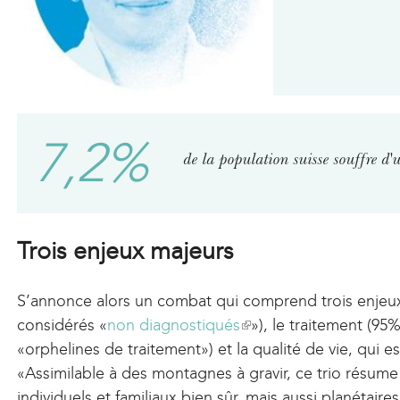
a
a
l
l
l
)
)
)
7,2%
de la population suisse souffre d'
Trois enjeux majeurs
S’annonce alors un combat qui comprend trois enjeux
considérés «
non diagnostiqués
(
»), le traitement (95
«orphelines de traitement») et la qualité de vie, qui 
l
«Assimilable à des montagnes à gravir, ce trio résume 
i
individuels et familiaux bien sûr, mais aussi planétair
n