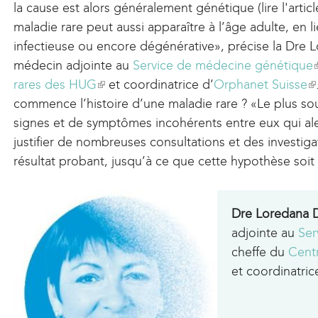
la cause est alors généralement génétique (lire l'artic
maladie rare peut aussi apparaître à l’âge adulte, en 
infectieuse ou encore dégénérative», précise la Dre
médecin adjointe au
Service de médecine génétique
(
rares des HUG
(
et coordinatrice d’
Orphanet Suisse
(
l
commence l’histoire d’une maladie rare ? «Le plus sou
l
l
i
signes et de symptômes incohérents entre eux qui al
i
i
justifier de nombreuses consultations et des investig
n
n
résultat probant, jusqu’à ce que cette hypothèse soi
k
k
i
i
i
s
s
Dre Loredan
e
e
adjointe au
Ser
x
x
t
cheffe du
Cent
t
t
et coordinatric
e
e
r
r
r
n
n