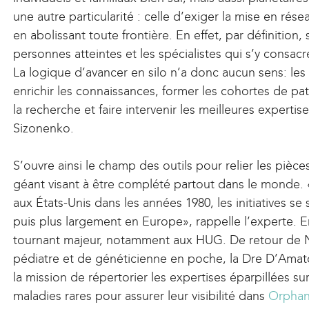
une autre particularité : celle d’exiger la mise en ré
k
en abolissant toute frontière. En effet, par définition, 
i
personnes atteintes et les spécialistes qui s’y consacr
s
La logique d’avancer en silo n’a donc aucun sens: les
e
enrichir les connaissances, former les cohortes de pat
x
la recherche et faire intervenir les meilleures experti
t
Sizonenko.
e
r
S’ouvre ainsi le champ des outils pour relier les pièc
n
géant visant à être complété partout dans le monde. «
a
aux États­-Unis dans les années 1980, les initiatives se
l
puis plus largement en Europe», rappelle l’experte. 
)
tournant majeur, notamment aux HUG. De retour de N
pédiatre et de généticienne en poche, la Dre D’Amat
la mission de répertorier les expertises éparpillées su
maladies rares pour assurer leur visibilité dans
Orphan