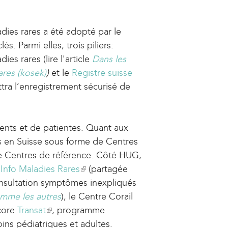
l
i
adies rares a été adopté par le
n
és. Parmi elles, trois piliers:
k
ies rares (lire l'article
i
Dans les
ares (kosek)
s
)
et le
Registre suisse
ttra l’enregistrement sécurisé de
e
x
t
ients et de patientes. Quant aux
e
s en Suisse sous forme de Centres
r
de Centres de référence. Côté HUG,
n
 Info Maladies Rares
a
(
(partagée
Consultation symptômes inexpliqués
l
l
mme les autres
)
), le Centre Corail
i
core
Transat
(
, programme
n
ins pédiatriques et adultes.
l
k