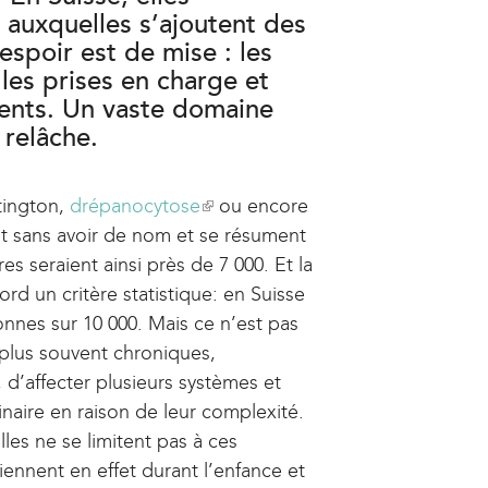
auxquelles s’ajoutent des
’espoir est de mise : les
 les prises en charge et
ments. Un vaste domaine
 relâche.
ntington,
drépanocytose
(
ou encore
nt sans avoir de nom et se résument
l
s seraient ainsi près de 7 000. Et la
i
ord un critère statistique: en Suisse
n
nes sur 10 000. Mais ce n’est pas
k
 plus souvent chroniques,
i
, d’affecter plusieurs systèmes et
s
inaire en raison de leur complexité.
e
les ne se limitent pas à ces
x
iennent en effet durant l’enfance et
t