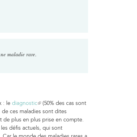
n
i
k
k
s
i
i
e
s
s
x
e
e
t
x
x
e
t
t
r
e
une maladie rare.
e
n
r
r
a
n
n
l
a
a
)
l
l
)
 : le
diagnostic
(
(50% des cas sont
)
% de ces maladies sont dites
l
est de plus en plus prise en compte.
i
les défis actuels, qui sont
n
es. Car le monde des maladies rares a
k