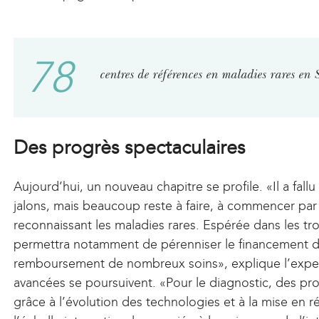
a
r
l
n
)
a
78
l
centres de références en maladies rares en
)
Des progrès spectaculaires
Aujourd’hui, un nouveau chapitre se profile. «Il a fal
jalons, mais beaucoup reste à faire, à commencer par 
reconnaissant les maladies rares. Espérée dans les trois
permettra notamment de pérenniser le financement de p
remboursement de nombreux soins», explique l’experte
avancées se poursuivent. «Pour le diagnostic, des pr
grâce à l’évolution des technologies et à la mise en 