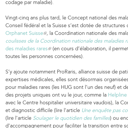
codage par maladie).
Vingt­-cinq ans plus tard, le Concept national des mal
Conseil fédéral et la Suisse s’est dotée de structures cl
Orphanet Suisse
(
, la Coordination nationale des malad
coulisses de la Coordination nationale des maladies r
l
des maladies rares
i
(
(en cours d’élaboration, il perme
toutes les personnes concernées).
n
l
k
i
S’y ajoute notamment ProRaris, alliance suisse de pat
i
n
expertises médicales, elles sont désormais organisée
s
k
pour maladies rares (les HUG sont l’un des neuf) et 
e
i
des projets uniques ont vu le jour, comme la
x
s
Helpline
avec le Centre hospitalier universitaire vaudois), la 
t
e
et diagnostic difficile (lire l'article
e
x
Une enquête pas co
(lire l'article
Soulager le quotidien des familles
r
t
) ou en
d’accompagnement pour faciliter la transition entre so
n
e