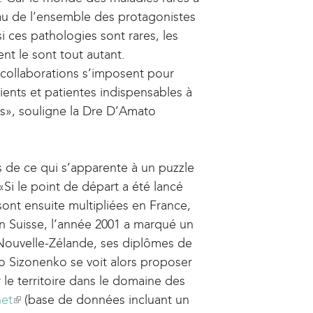
seau de l’ensemble des protagonistes
i
si ces pathologies sont rares, les
s
ent le sont tout autant.
e
 collaborations s’imposent pour
x
ients et patientes indispensables à
t
ses», souligne la Dre D’Amato
e
r
n
es de ce qui s’apparente à un puzzle
a
Si le point de départ a été lancé
l
 sont ensuite multipliées en France,
)
En Suisse, l’année 2001 a marqué un
ouvelle­-Zélande, ses diplômes de
o Sizonenko se voit alors proposer
r le territoire dans le domaine des
et
(
(base de données incluant un