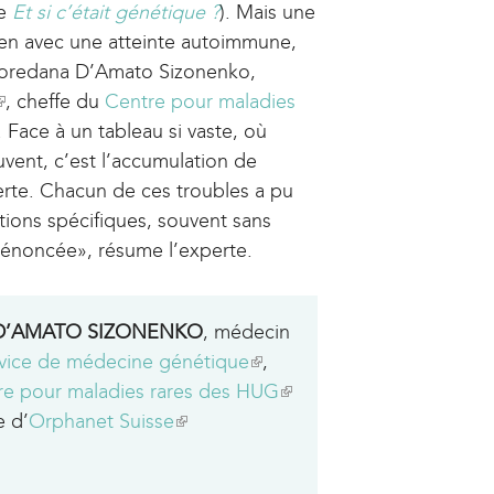
le
Et si c’était génétique ?
e
). Mais une
lien avec une atteinte auto­immune,
r
 Loredana D’Amato Sizonenko,
n
, cheffe du
Centre pour maladies
a
. Face à un tableau si vaste, où
l
vent, c’est l’accumulation de
)
erte. Chacun de ces troubles a pu
n
ations spécifiques, souvent sans
k
t énoncée», résume l’experte.
s
e
a D’AMATO SIZONENKO
, médecin
x
vice de médecine génétique
(
,
re pour maladies rares des HUG
l
(
e
e d’
Orphanet Suisse
(
i
l
l
n
i
n
i
k
n
a