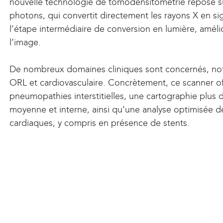
nouvelle technologie de tomodensitométrie repose 
i
photons, qui convertit directement les rayons X en sig
n
l’étape intermédiaire de conversion en lumière, améli
k
l’image.
i
s
De nombreux domaines cliniques sont concernés, no
e
ORL et cardiovasculaire. Concrètement, ce scanner off
x
pneumopathies interstitielles, une cartographie plus dé
t
moyenne et interne, ainsi qu’une analyse optimisée de
e
cardiaques, y compris en présence de stents.
r
n
a
l
)