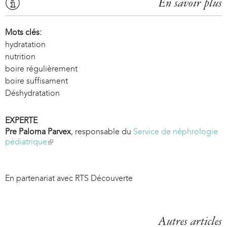
En savoir plus
Mots clés:
hydratation
nutrition
boire régulièrement
boire suffisament
Déshydratation
EXPERTE
Pre Paloma Parvex
, responsable du
Service de néphrologie
pédiatrique
(
l
i
n
En partenariat avec RTS Découverte
k
i
s
e
Autres articles
x