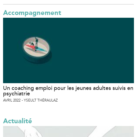
t
e
Accompagnement
r
n
a
l
)
Un coaching emploi pour les jeunes adultes suivis en
psychiatrie
AVRIL 2022
YSEULT THÉRAULAZ
Actualité