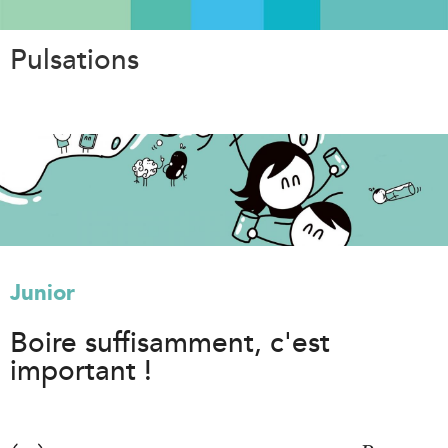
Aller
au
Pulsations
contenu
principal
Junior
Boire suffisamment, c'est
important !