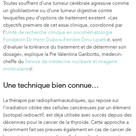
Toutes souffrent d’une tumeur cérébrale agressive comme
un glioblastome ou d’une tumeur digestive contre
lesquelles peu d’options de traitement existent. «Les
objectifs premiers de cet essai clinique, coordonné par
l’
Unité de recherche clinique en oncohématologie
Fondation Dr Henri Dubois-Ferrière Dinu Lipatti
(
, sont
d’évaluer la tolérance du traitement et de déterminer son
l
dosage», explique la Pre Valentina Garibotto, médecin-
i
cheffe du
Service de médecine nucléaire et imagerie
n
moléculaire
(
.
k
l
i
i
s
Une technique bien connue…
n
e
k
x
La thérapie par radiopharmaceutiques, qui repose sur
i
t
l’irradiation ciblée des cellules cancéreuses par un élément
s
e
(isotope) radioactif, est déjà utilisée avec succès depuis des
e
r
décennies pour le cancer de la thyroïde. Cette approche a
x
n
récemment fait ses preuves également en cas de cancer de
t
a