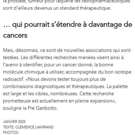
la prostate, tumeur pour laquelle les radiopharmaceutiques
e
l
sont d’ailleurs devenus un standard thérapeutique.
r
)
n
… qui pourrait s’étendre à davantage de
a
cancers
l
)
Mais, désormais, ce sont de nouvelles associations qui sont
testées. Les différentes recherches menées visent ainsi à
l’avenir à identifier, pour un cancer donné, la bonne
molécule chimique à utiliser, accompagnée du bon isotope
radioactif. «Nous devons tester toujours plus de
combinaisons diagnostiques et thérapeutiques. La palette
est large et les cibles, nombreuses. Cette recherche
prometteuse est actuellement en pleine expansion»,
souligne la Pre Garibotto.
JANVIER 2025
TEXTE:
CLÉMENCE LAMIRAND
PHOTOS: