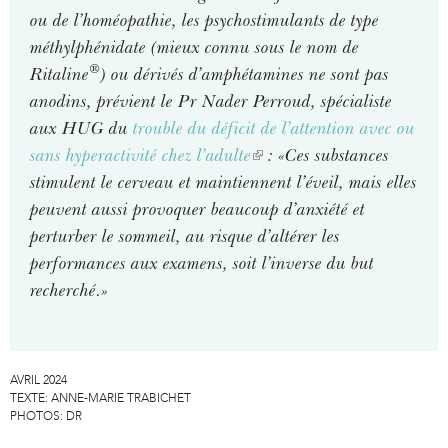
ou de l’homéopathie, les psychostimulants de type
méthylphénidate (mieux connu sous le nom de
®
Ritaline
) ou dérivés d’amphétamines ne sont pas
anodins, prévient le Pr Nader Perroud, spécialiste
aux HUG du
trouble du déficit de l’attention avec ou
sans hyperactivité chez l’adulte
(
: «Ces substances
stimulent le cerveau et maintiennent l’éveil, mais elles
l
peuvent aussi provoquer beaucoup d’anxiété et
i
perturber le sommeil, au risque d’altérer les
n
performances aux examens, soit l’inverse du but
k
recherché.»
i
s
e
x
AVRIL 2024
t
TEXTE:
ANNE-MARIE TRABICHET
PHOTOS:
DR
e