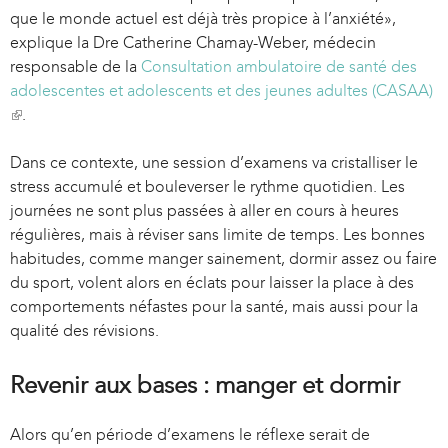
que le monde actuel est déjà très propice à l’anxiété»,
explique la Dre Catherine Chamay-Weber, médecin
responsable de la
Consultation ambulatoire de santé des
adolescentes et adolescents et des jeunes adultes (CASAA)
(
.
l
i
Dans ce contexte, une session d’examens va cristalliser le
n
stress accumulé et bouleverser le rythme quotidien. Les
k
journées ne sont plus passées à aller en cours à heures
i
régulières, mais à réviser sans limite de temps. Les bonnes
s
habitudes, comme manger sainement, dormir assez ou faire
e
du sport, volent alors en éclats pour laisser la place à des
x
comportements néfastes pour la santé, mais aussi pour la
t
qualité des révisions.
e
r
Revenir aux bases : manger et dormir
n
a
Alors qu’en période d’examens le réflexe serait de