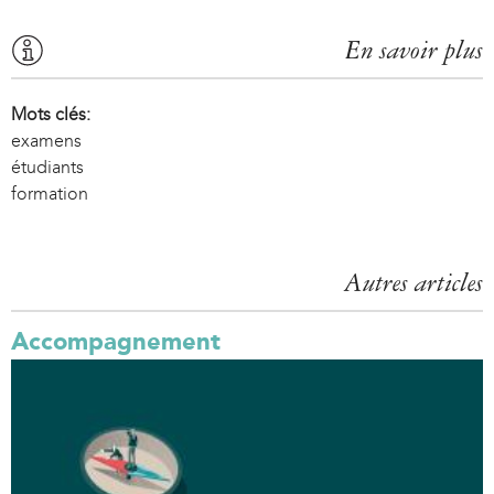
r
n
En savoir plus
a
l
Mots clés:
)
examens
étudiants
formation
Autres articles
Accompagnement