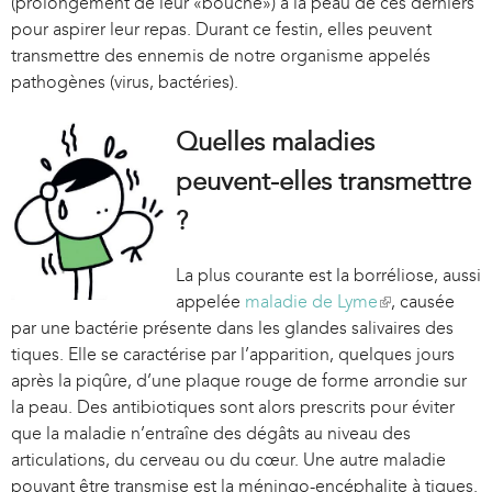
(prolongement de leur «bouche») à la peau de ces derniers
pour aspirer leur repas. Durant ce festin, elles peuvent
transmettre des ennemis de notre organisme appelés
pathogènes (virus, bactéries).
Quelles maladies
peuvent-elles transmettre
?
La plus courante est la borréliose, aussi
appelée
maladie de Lyme
(
, causée
par une bactérie présente dans les glandes salivaires des
l
tiques. Elle se caractérise par l’apparition, quelques jours
i
après la piqûre, d’une plaque rouge de forme arrondie sur
n
la peau. Des antibiotiques sont alors prescrits pour éviter
k
que la maladie n’entraîne des dégâts au niveau des
i
articulations, du cerveau ou du cœur. Une autre maladie
s
pouvant être transmise est la méningo-encéphalite à tiques.
e