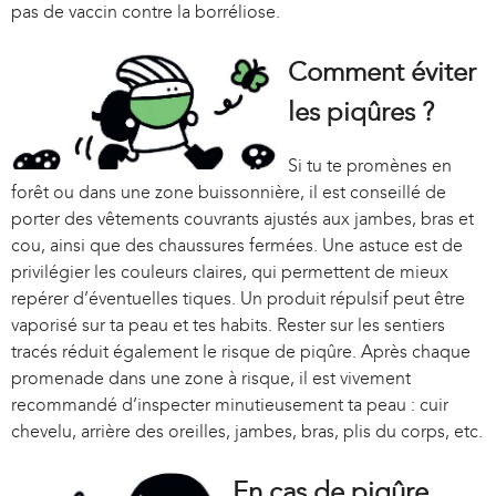
pas de vaccin contre la borréliose.
s
e
x
Comment éviter
t
les piqûres ?
e
r
Si tu te promènes en
n
forêt ou dans une zone buissonnière, il est conseillé de
a
porter des vêtements couvrants ajustés aux jambes, bras et
l
cou, ainsi que des chaussures fermées. Une astuce est de
)
privilégier les couleurs claires, qui permettent de mieux
repérer d’éventuelles tiques. Un produit répulsif peut être
vaporisé sur ta peau et tes habits. Rester sur les sentiers
tracés réduit également le risque de piqûre. Après chaque
promenade dans une zone à risque, il est vivement
recommandé d’inspecter minutieusement ta peau : cuir
chevelu, arrière des oreilles, jambes, bras, plis du corps, etc.
En cas de piqûre…