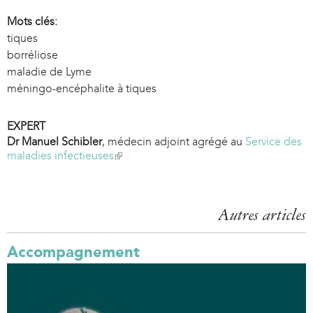
Mots clés:
tiques
borréliose
maladie de Lyme
méningo-encéphalite à tiques
EXPERT
Dr Manuel Schibler
, médecin adjoint agrégé au
Service des
maladies infectieuses
(
l
i
n
k
Autres articles
i
s
Accompagnement
e
x
t
e
r