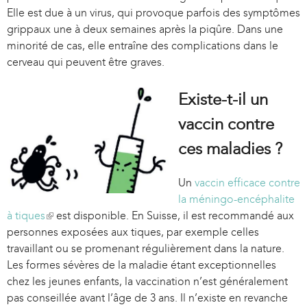
Elle est due à un virus, qui provoque parfois des symptômes
x
grippaux une à deux semaines après la piqûre. Dans une
t
minorité de cas, elle entraîne des complications dans le
e
cerveau qui peuvent être graves.
r
n
a
Existe-t-il un
l
vaccin contre
)
ces maladies ?
Un
vaccin efficace contre
la méningo-encéphalite
à tiques
(
est disponible. En Suisse, il est recommandé aux
personnes exposées aux tiques, par exemple celles
l
travaillant ou se promenant régulièrement dans la nature.
i
Les formes sévères de la maladie étant exceptionnelles
n
chez les jeunes enfants, la vaccination n’est généralement
k
pas conseillée avant l’âge de 3 ans. Il n’existe en revanche
i