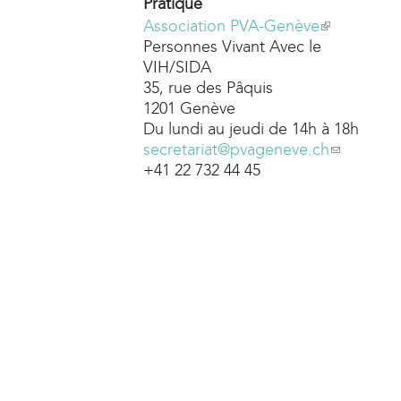
Pratique
Association PVA-Genève
(
Personnes Vivant Avec le
l
VIH/SIDA
i
35, rue des Pâquis
n
1201 Genève
k
Du lundi au jeudi de 14h à 18h
i
secretariat@pvageneve.ch
s
(
+41 22 732 44 45
e
l
x
i
t
n
e
k
r
s
n
e
a
n
l
d
)
s
e
-
m