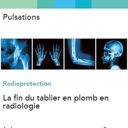
Aller
au
Pulsations
contenu
principal
Radioprotection
La fin du tablier en plomb en
radiologie