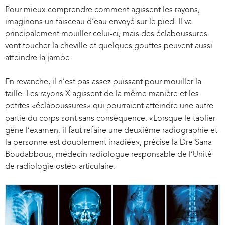
Pour mieux comprendre comment agissent les rayons,
i
l
imaginons un faisceau d’eau envoyé sur le pied. Il va
n
)
principalement mouiller celui-ci, mais des éclaboussures
k
vont toucher la cheville et quelques gouttes peuvent aussi
i
atteindre la jambe.
s
e
En revanche, il n’est pas assez puissant pour mouiller la
x
taille. Les rayons X agissent de la même manière et les
t
petites «éclaboussures» qui pourraient atteindre une autre
e
partie du corps sont sans conséquence. «Lorsque le tablier
r
gêne l’examen, il faut refaire une deuxième radiographie et
n
la personne est doublement irradiée», précise la Dre Sana
a
Boudabbous, médecin radiologue responsable de l’Unité
l
de radiologie ostéo-articulaire.
)