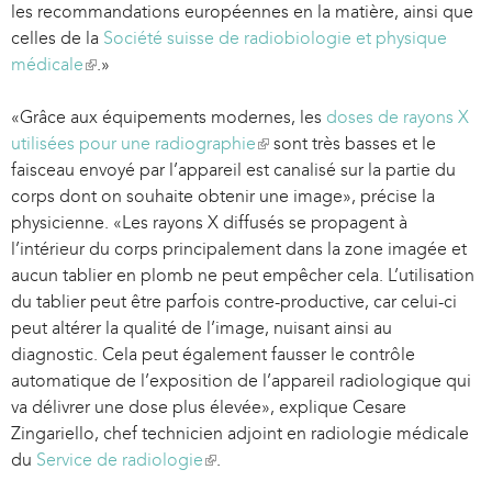
les recommandations européennes en la matière, ainsi que
s
celles de la
Société suisse de radiobiologie et physique
e
médicale
(
.»
x
l
t
«Grâce aux équipements modernes, les
i
e
doses de rayons X
utilisées pour une radiographie
n
(
sont très basses et le
r
faisceau envoyé par l’appareil est canalisé sur la partie du
k
l
n
corps dont on souhaite obtenir une image», précise la
i
i
a
physicienne. «Les rayons X diffusés se propagent à
s
n
l
l’intérieur du corps principalement dans la zone imagée et
e
k
)
aucun tablier en plomb ne peut empêcher cela. L’utilisation
x
i
du tablier peut être parfois contre-productive, car celui-ci
t
s
peut altérer la qualité de l’image, nuisant ainsi au
e
e
diagnostic. Cela peut également fausser le contrôle
r
x
automatique de l’exposition de l’appareil radiologique qui
n
t
va délivrer une dose plus élevée», explique Cesare
a
e
Zingariello, chef technicien adjoint en radiologie médicale
l
r
du
Service de radiologie
)
(
.
n
l
a