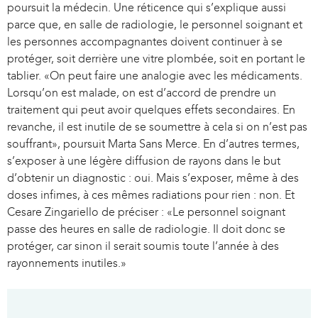
poursuit la médecin. Une réticence qui s’explique aussi
n
parce que, en salle de radiologie, le personnel soignant et
k
les personnes accompagnantes doivent continuer à se
i
protéger, soit derrière une vitre plombée, soit en portant le
s
tablier. «On peut faire une analogie avec les médicaments.
e
Lorsqu’on est malade, on est d’accord de prendre un
x
traitement qui peut avoir quelques effets secondaires. En
t
revanche, il est inutile de se soumettre à cela si on n’est pas
e
souffrant», poursuit Marta Sans Merce. En d’autres termes,
r
s’exposer à une légère diffusion de rayons dans le but
n
d’obtenir un diagnostic : oui. Mais s’exposer, même à des
a
doses infimes, à ces mêmes radiations pour rien : non. Et
l
Cesare Zingariello de préciser : «Le personnel soignant
)
passe des heures en salle de radiologie. Il doit donc se
protéger, car sinon il serait soumis toute l’année à des
rayonnements inutiles.»