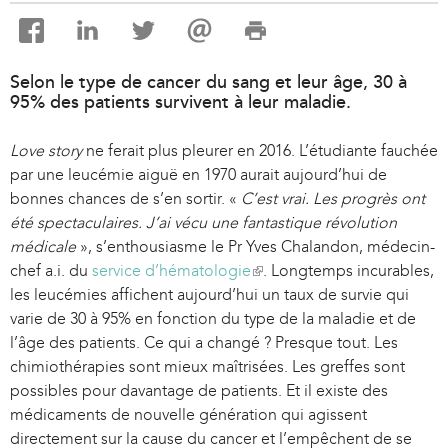
Selon le type de cancer du sang et leur âge, 30 à
95% des patients survivent à leur maladie.
Love story
ne ferait plus pleurer en 2016. L’étudiante fauchée
par une leucémie aiguë en 1970 aurait aujourd’hui de
bonnes chances de s’en sortir. «
C’est vrai. Les progrès ont
été spectaculaires. J’ai vécu une fantastique révolution
médicale
», s’enthousiasme le Pr Yves Chalandon, médecin-
chef a.i. du
service d’hématologie
(
. Longtemps incurables,
les leucémies affichent aujourd’hui un taux de survie qui
l
varie de 30 à 95% en fonction du type de la maladie et de
i
l’âge des patients. Ce qui a changé ? Presque tout. Les
n
chimiothérapies sont mieux maîtrisées. Les greffes sont
k
possibles pour davantage de patients. Et il existe des
i
médicaments de nouvelle génération qui agissent
s
directement sur la cause du cancer et l’empêchent de se
e