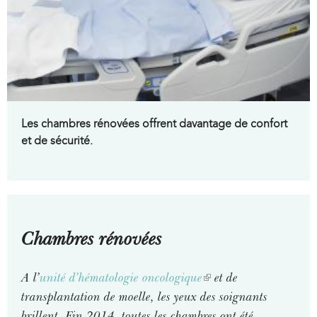
Les chambres rénovées offrent davantage de confort
et de sécurité.
Chambres rénovées
A l’
unité d’hématologie oncologique
(
et de
transplantation de moelle, les yeux des soignants
l
brillent. Fin 2014, toutes les chambres ont été
i