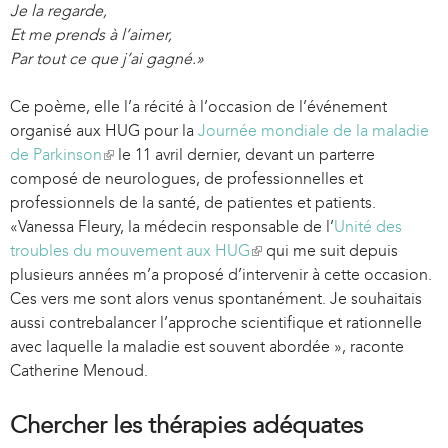
Je la regarde,
x
Et me prends à l’aimer,
t
Par tout ce que j’ai gagné.»
e
r
Ce poème, elle l’a récité à l’occasion de l’événement
n
organisé aux HUG pour la
a
Journée mondiale de la maladie
de Parkinson
l
(
le 11 avril dernier, devant un parterre
composé de neurologues, de professionnelles et
)
l
professionnels de la santé, de patientes et patients.
i
«Vanessa Fleury, la médecin responsable de l’
n
Unité des
troubles du mouvement aux HUG
k
(
qui me suit depuis
plusieurs années m’a proposé d’intervenir à cette occasion.
i
l
Ces vers me sont alors venus spontanément. Je souhaitais
s
i
aussi contrebalancer l’approche scientifique et rationnelle
e
n
avec laquelle la maladie est souvent abordée », raconte
x
k
Catherine Menoud.
t
i
e
s
r
e
Chercher les thérapies adéquates
n
x