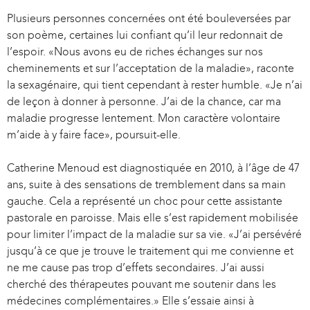
a
t
Plusieurs personnes concernées ont été bouleversées par
l
e
son poème, certaines lui confiant qu’il leur redonnait de
)
r
l’espoir. «Nous avons eu de riches échanges sur nos
n
cheminements et sur l’acceptation de la maladie», raconte
a
la sexagénaire, qui tient cependant à rester humble. «Je n’ai
l
de leçon à donner à personne. J’ai de la chance, car ma
)
maladie progresse lentement. Mon caractère volontaire
m’aide à y faire face», poursuit-elle.
Catherine Menoud est diagnostiquée en 2010, à l’âge de 47
ans, suite à des sensations de tremblement dans sa main
gauche. Cela a représenté un choc pour cette assistante
pastorale en paroisse. Mais elle s’est rapidement mobilisée
pour limiter l’impact de la maladie sur sa vie. «J’ai persévéré
jusqu’à ce que je trouve le traitement qui me convienne et
ne me cause pas trop d’effets secondaires. J’ai aussi
cherché des thérapeutes pouvant me soutenir dans les
médecines complémentaires.» Elle s’essaie ainsi à