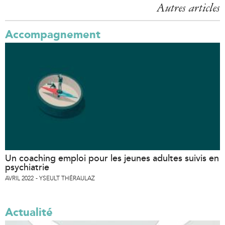
k
Autres articles
i
s
Accompagnement
e
x
t
e
r
n
a
l
)
Un coaching emploi pour les jeunes adultes suivis en
psychiatrie
AVRIL 2022
YSEULT THÉRAULAZ
Actualité