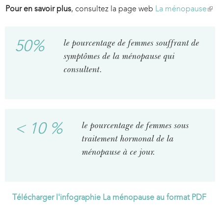
Pour en savoir plus
, consultez la page web
La ménopause
(
l
i
50%
le pourcentage de femmes souffrant de
n
symptômes de la ménopause qui
k
i
consultent.
s
e
x
t
< 10 %
le pourcentage de femmes sous
e
traitement hormonal de la
r
n
ménopause à ce jour.
a
l
)
Télécharger l'infographie La ménopause au format PDF