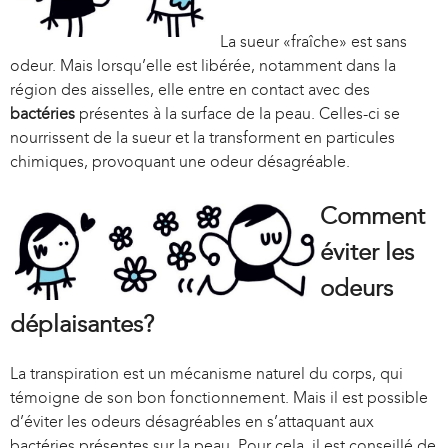
e
x
La sueur «fraîche» est sans
t
odeur. Mais lorsqu’elle est libérée, notamment dans la
e
région des aisselles, elle entre en contact avec des
r
bactéries
présentes à la surface de la peau. Celles-ci se
n
nourrissent de la sueur et la transforment en particules
a
chimiques, provoquant une odeur désagréable.
l
)
Comment
éviter les
odeurs
déplaisantes?
La transpiration est un mécanisme naturel du corps, qui
témoigne de son bon fonctionnement. Mais il est possible
d’éviter les odeurs désagréables en s’attaquant aux
bactéries présentes sur la peau. Pour cela, il est conseillé de