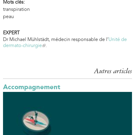
Mots clés:
transpiration
peau
EXPERT
Dr Michael Mühlstädt, médecin responsable de l’
Unité de
dermato-chirurgie
(
.
l
i
n
k
Autres articles
i
s
Accompagnement
e
x
t
e
r
n
a
l