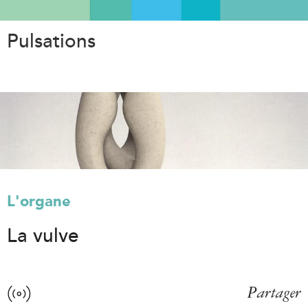
Aller
au
Pulsations
contenu
principal
L'organe
La vulve
Partager