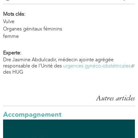
Mots clés:
Vulve
Organes génitaux féminins
femme
Experte:
Dre Jasmine Abdulcadir, médecin ajointe agrégée
responsable de l’Unité des
urgences gynéco-obstétricales
(
des HUG
l
i
n
k
i
Autres articles
s
e
Accompagnement
x
t
e
r