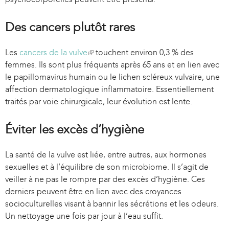
Des cancers plutôt rares
Les
cancers de la vulve
(
touchent environ 0,3 % des
femmes. Ils sont plus fréquents après 65 ans et en lien avec
l
le papillomavirus humain ou le lichen scléreux vulvaire, une
i
affection dermatologique inflammatoire. Essentiellement
n
traités par voie chirurgicale, leur évolution est lente.
k
i
s
Éviter les excès d’hygiène
e
x
La santé de la vulve est liée, entre autres, aux hormones
t
sexuelles et à l’équilibre de son microbiome. Il s’agit de
e
veiller à ne pas le rompre par des excès d’hygiène. Ces
r
derniers peuvent être en lien avec des croyances
n
socioculturelles visant à bannir les sécrétions et les odeurs.
a
Un nettoyage une fois par jour à l’eau suffit.
l