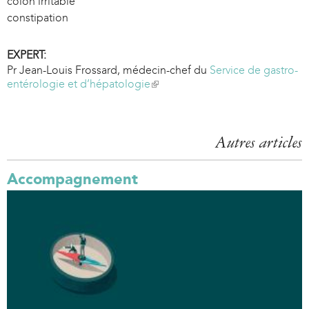
côlon irritable
constipation
EXPERT:
Pr Jean-Louis Frossard, médecin-chef du
Service de gastro-
entérologie et d’hépatologie
(
l
i
n
k
Autres articles
i
s
Accompagnement
e
x
t
e
r
n
a
l
)