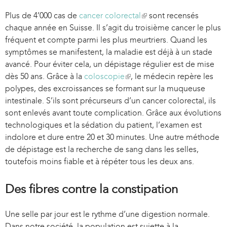
Plus de 4’000 cas de
cancer colorectal
(
sont recensés
chaque année en Suisse. Il s’agit du troisième cancer le plus
l
fréquent et compte parmi les plus meurtriers. Quand les
i
symptômes se manifestent, la maladie est déjà à un stade
n
avancé. Pour éviter cela, un dépistage régulier est de mise
k
dès 50 ans. Grâce à la
coloscopie
(
, le médecin repère les
i
polypes, des excroissances se formant sur la muqueuse
l
s
intestinale. S’ils sont précurseurs d’un cancer colorectal, ils
i
e
sont enlevés avant toute complication. Grâce aux évolutions
n
x
technologiques et la sédation du patient, l’examen est
k
t
indolore et dure entre 20 et 30 minutes. Une autre méthode
i
e
de dépistage est la recherche de sang dans les selles,
s
r
toutefois moins fiable et à répéter tous les deux ans.
e
n
x
a
t
l
Des fibres contre la constipation
e
)
r
Une selle par jour est le rythme d’une digestion normale.
n
Dans notre société, la population est sujette à la