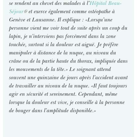
se rendent au chevet des malades à l’
Hôpital Beau-
Séjour
(
et exerce également comme ostéopathe à
Genève et Lausanne. Il explique : «Lorsqu’une
l
personne vient me voir tout de suite après un coup du
i
lapin, je n’interviens pas forcément dans la zone
n
touchée, surtout si la douleur est aiguë. Je préfère
k
manipuler à distance de la nuque, au niveau du
i
crâne ou de la partie haute du thorax, impliquée dans
s
les mouvements de la tête.» Le soignant attend
e
souvent une quinzaine de jours après l’accident avant
x
de travailler au niveau de la nuque. «Il faut toujours
t
agir en sécurité et sereinement. Cependant, même
e
lorsque la douleur est vive, je conseille à la personne
r
de bouger dans l’amplitude disponible.»
n
a
l
)