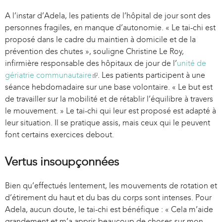
A l’instar d’Adela, les patients de l’hôpital de jour sont des
personnes fragiles, en manque d’autonomie. « Le tai-chi est
proposé dans le cadre du maintien à domicile et de la
prévention des chutes », souligne Christine Le Roy,
infirmière responsable des hôpitaux de jour de l’
unité de
gériatrie communautaire
(
. Les patients participent à une
séance hebdomadaire sur une base volontaire. « Le but est
l
de travailler sur la mobilité et de rétablir l’équilibre à travers
i
le mouvement. » Le tai-chi qui leur est proposé est adapté à
n
leur situation. Il se pratique assis, mais ceux qui le peuvent
k
font certains exercices debout.
i
s
e
Vertus insoupçonnées
x
t
Bien qu’effectués lentement, les mouvements de rotation et
e
d’étirement du haut et du bas du corps sont intenses. Pour
r
Adela, aucun doute, le tai-chi est bénéfique : « Cela m’aide
n
grandement et m’a appris beaucoup de choses sur mon