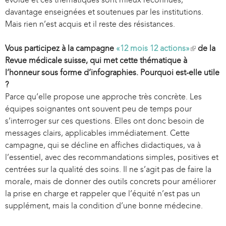
davantage enseignées et soutenues par les institutions.
Mais rien n’est acquis et il reste des résistances.
Vous participez à la campagne
«12 mois 12 actions»
(
de la
Revue médicale suisse, qui met cette thématique à
l
l’honneur sous forme d’infographies. Pourquoi est-elle utile
i
?
n
Parce qu’elle propose une approche très concrète. Les
k
équipes soignantes ont souvent peu de temps pour
i
s’interroger sur ces questions. Elles ont donc besoin de
s
messages clairs, applicables immédiatement. Cette
e
campagne, qui se décline en affiches didactiques, va à
x
l’essentiel, avec des recommandations simples, positives et
t
centrées sur la qualité des soins. Il ne s’agit pas de faire la
e
morale, mais de donner des outils concrets pour améliorer
r
la prise en charge et rappeler que l’équité n’est pas un
n
supplément, mais la condition d’une bonne médecine.
a
l