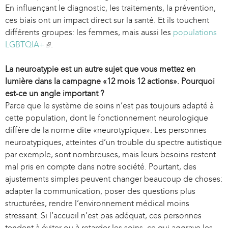
En influençant le diagnostic, les traitements, la prévention,
ces biais ont un impact direct sur la santé. Et ils touchent
différents groupes: les femmes, mais aussi les
populations
LGBTQIA+
(
.
l
La neuroatypie est un autre sujet que vous mettez en
i
lumière dans la campagne «12 mois 12 actions». Pourquoi
n
est-ce un angle important ?
k
Parce que le système de soins n’est pas toujours adapté à
i
cette population, dont le fonctionnement neurologique
s
diffère de la norme dite «neurotypique». Les personnes
e
neuroatypiques, atteintes d’un trouble du spectre autistique
x
par exemple, sont nombreuses, mais leurs besoins restent
t
mal pris en compte dans notre société. Pourtant, des
e
ajustements simples peuvent changer beaucoup de choses:
r
adapter la communication, poser des questions plus
n
structurées, rendre l’environnement médical moins
a
stressant. Si l’accueil n’est pas adéquat, ces personnes
l
tendent à éviter ou à retarder les soins, ce qui aggrave les
)