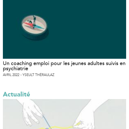
t
e
r
n
a
l
)
Un coaching emploi pour les jeunes adultes suivis en
psychiatrie
AVRIL 2022
YSEULT THÉRAULAZ
Actualité