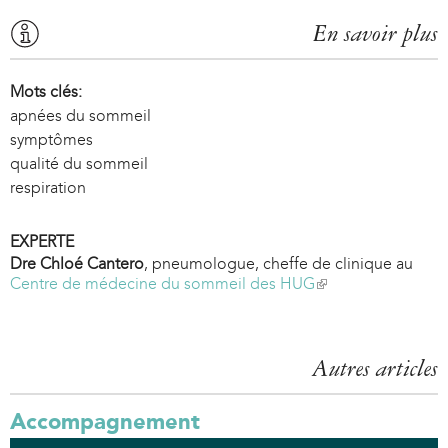
En savoir plus
Mots clés:
apnées du sommeil
symptômes
qualité du sommeil
respiration
EXPERTE
Dre Chloé Cantero
, pneumologue, cheffe de clinique au
Centre de médecine du sommeil des HUG
(
l
i
n
k
Autres articles
i
s
Accompagnement
e
x