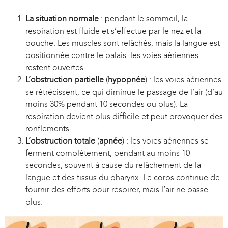
i
La situation normale
: pendant le sommeil, la
s
respiration est fluide et s’effectue par le nez et la
e
bouche. Les muscles sont relâchés, mais la langue est
x
positionnée contre le palais: les voies aériennes
t
restent ouvertes.
L’obstruction partielle
(
hypopnée
) : les voies aériennes
e
se rétrécissent, ce qui diminue le passage de l’air (d’au
r
moins 30% pendant 10 secondes ou plus). La
n
respiration devient plus difficile et peut provoquer des
a
ronflements.
l
L’obstruction totale
(
apnée
) : les voies aériennes se
)
ferment complètement, pendant au moins 10
secondes, souvent à cause du relâchement de la
langue et des tissus du pharynx. Le corps continue de
fournir des efforts pour respirer, mais l’air ne passe
plus.