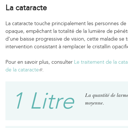
)
La cataracte
La cataracte touche principalement les personnes de pl
opaque, empêchant la totalité de la lumière de pénétre
d’une baisse progressive de vision, cette maladie se 
intervention consistant à remplacer le cristallin opacifié 
Pour en savoir plus, consulter
Le traitement de la cat
de la cataracte
(
.
l
i
1 Litre
n
La quantité de larm
k
moyenne.
i
s
e