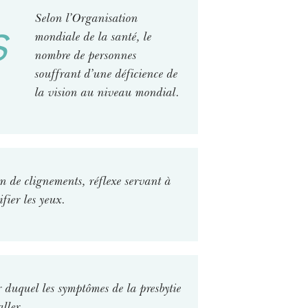
t
s
Selon l’Organisation
e
mondiale de la santé, le
r
nombre de personnes
n
souffrant d’une déficience de
a
la vision au niveau mondial.
l
)
n de clignements, réflexe servant à
fier les yeux.
 duquel les symptômes de la presbytie
ller.