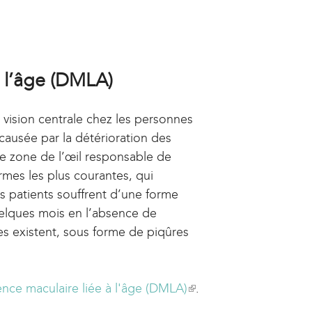
e
r
n
a
 l’âge (DMLA)
l
)
vision centrale chez les personnes
 causée par la détérioration des
e zone de l’œil responsable de
ormes les plus courantes, qui
s patients souffrent d’une forme
uelques mois en l’absence de
ies existent, sous forme de piqûres
nce maculaire liée à l'âge (DMLA)
(
.
l