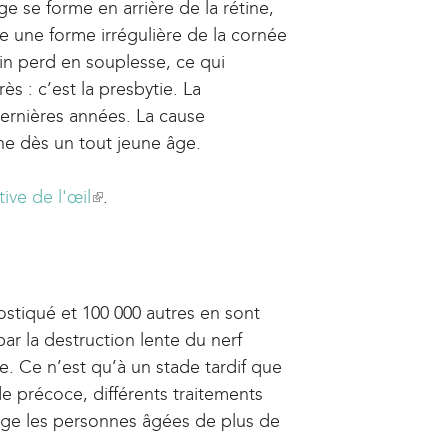
ge se forme en arrière de la rétine,
ne une forme irrégulière de la cornée
lin perd en souplesse, ce qui
s : c’est la presbytie. La
rnières années. La cause
che dès un tout jeune âge.
tive de l'œil
(
.
l
i
n
k
stiqué et 100 000 autres en sont
i
par la destruction lente du nerf
s
. Ce n’est qu’à un stade tardif que
e
ade précoce, différents traitements
x
age les personnes âgées de plus de
t