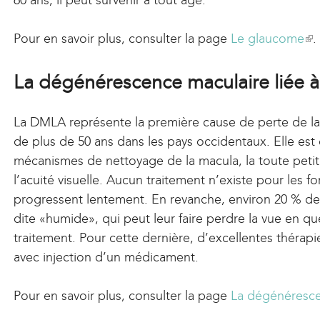
60 ans, il peut survenir à tout âge.
Pour en savoir plus, consulter la page
Le glaucome
(
.
l
i
La dégénérescence maculaire liée à
n
k
La DMLA représente la première cause de perte de la 
i
de plus de 50 ans dans les pays occidentaux. Elle est
s
mécanismes de nettoyage de la macula, la toute petit
e
l’acuité visuelle. Aucun traitement n’existe pour les f
x
progressent lentement. En revanche, environ 20 % de
t
dite «humide», qui peut leur faire perdre la vue en q
e
traitement. Pour cette dernière, d’excellentes thérap
r
avec injection d’un médicament.
n
a
Pour en savoir plus, consulter la page
La dégénéresce
l