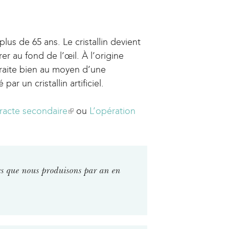
i
n
k
us de 65 ans. Le cristallin devient
i
r au fond de l’œil. À l’origine
s
traite bien au moyen d’une
e
par un cristallin artificiel.
x
t
aracte secondaire
(
ou
L’opération
e
l
r
i
n
n
a
k
es que nous produisons par an en
l
i
)
s
e
x