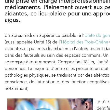
une prise en charge interprofessionnelle
médicaments. Pleinement ouvert aux p
aidantes, ce lieu plaide pour une appro
aigus.
Un après-midi en apparence paisible, à l’
Unité de gér
(aussi appelée Unité 15) de l’
Hôpital des Trois-Chêne
(
patientes et patients déambulent, d’autres restent da
l
dans des fauteuils au sein des espaces communs. Un 
i
se rompre à tout moment. Comportant 18 lits, l’unité
personnes. La majorité d’entre elles présente un état 
pathologies physiques, se traduisant par des altératio
i
conscience, de l’attention et des fonctions cognitive
notamment).
Le rôle
t
identifi