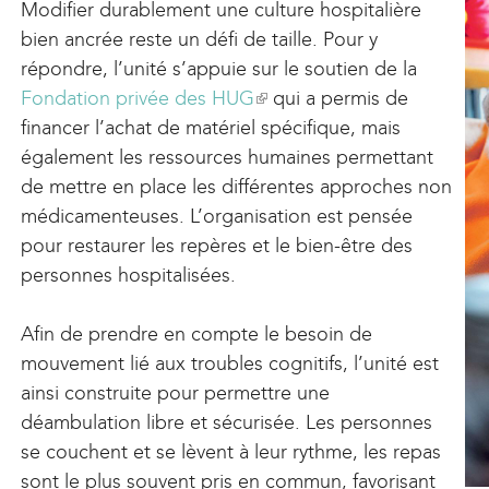
Modifier durablement une culture hospitalière
bien ancrée reste un défi de taille. Pour y
répondre, l’unité s’appuie sur le soutien de la
Fondation privée des HUG
(
qui a permis de
financer l’achat de matériel spécifique, mais
l
également les ressources humaines permettant
i
de mettre en place les différentes approches non
n
médicamenteuses. L’organisation est pensée
k
pour restaurer les repères et le bien-être des
i
personnes hospitalisées.
s
e
Afin de prendre en compte le besoin de
x
mouvement lié aux troubles cognitifs, l’unité est
t
ainsi construite pour permettre une
e
déambulation libre et sécurisée. Les personnes
r
se couchent et se lèvent à leur rythme, les repas
n
sont le plus souvent pris en commun, favorisant
a