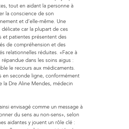
es, tout en aidant la personne à
n
er la conscience de son
n
a
nnement et d’elle-même. Une
a
l
 délicate car la plupart de ces
)
s et patientes présentent des
ltés de compréhension et des
és relationnelles réduites. «Face à
 répandue dans les soins aigus :
sible le recours aux médicaments.
és en seconde ligne, conformément
e la Dre Aline Mendes, médecin
 ainsi envisagé comme un message à
onner du sens au non-sens», selon
es aidantes y jouent un rôle clé :