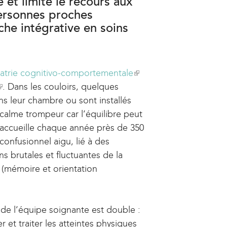
 et limite le recours aux
ersonnes proches
che intégrative en soins
iatrie cognitivo-comportementale
(
. Dans les couloirs, quelques
l
ns leur chambre ou sont installés
i
calme trompeur car l’équilibre peut
n
 accueille chaque année près de 350
n
k
confusionnel aigu, lié à des
k
i
ns brutales et fluctuantes de la
s
s (mémoire et orientation
s
e
e
x
x
t
 de l’équipe soignante est double :
e
er et traiter les atteintes physiques
e
r