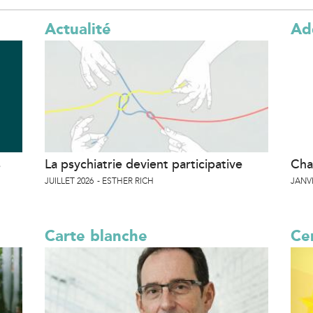
Actualité
Ad
t
r
l
)
s
La psychiatrie devient participative
Cha
JUILLET 2026
ESTHER RICH
JANVI
Carte blanche
Cer