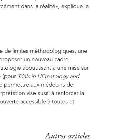
cément dans la réalité», explique le
e de limites méthodologiques, une
r proposer un nouveau cadre
matologie aboutissant à une mise sur
(pour
Trials in HEmatology and
de permettre aux médecins de
rprétation vise aussi à renforcer la
ouverte accessible à toutes et
n
k
Autres articles
e