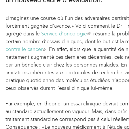
un nouveau cadre d’évaluation.
«Imaginez une course où l’un des adversaires partirait
forcément gagnée d’avance.» Voici comment le Dr Tim
agrégé dans le
Service d’oncologie
(
, résume la prob
certain nombre d’essais cliniques, dont le but est la
l
contre le cancer
(
. En effet, alors que la quantité 
i
nettement augmenté ces dernières décennies, cela n
l
n
par un bénéfice clair chez les personnes malades. En
i
k
limitations inhérentes aux protocoles de recherche, ave
n
i
pratique quotidienne des molécules étudiées n’appo
k
s
ceux observés durant l’essai clinique lui-même.
i
e
s
x
Par exemple, en théorie, un essai clinique devrait co
e
t
au standard actuellement en vigueur. Mais, dans près 
x
e
traitement standard ne correspond pas à celui réellem
t
r
Conséquence : «Le nouveau médicament à l’étude app
e
n