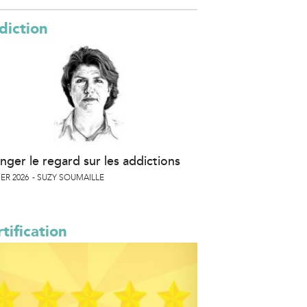
x
diction
e
n
a
nger le regard sur les addictions
ER 2026
SUZY SOUMAILLE
tification