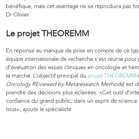
bénéfique, mais cet avantage ne se reproduira pas for
r
a
Dr Olivier.
n
l
a
)
l
Le projet THEOREMM
)
En réponse au manque de prise en compte de ce typ
équipe internationale de recherche s’est réunie pou
d’évaluation des essais cliniques en oncologie et hé
le marché. L’objectif principal du
projet THEOREMM
(
Oncology REviewed by Metaresearch Methods
) est 
l
prendre des décisions plus éclairées. «Cet outil d’inte
i
confiance du grand public, dans un esprit de science 
tous», ajoute le spécialiste.
i
s