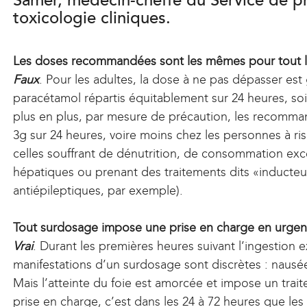
Samer, médecin-cheffe du Service de p
toxicologie cliniques.
Les doses recommandées sont les mêmes pour tout 
Faux
. Pour les adultes, la dose à ne pas dépasser es
paracétamol répartis équitablement sur 24 heures, soi
plus en plus, par mesure de précaution, les recomma
3g sur 24 heures, voire moins chez les personnes à ris
celles souffrant de dénutrition, de consommation exce
hépatiques ou prenant des traitements dits «inducteu
antiépileptiques, par exemple).
Tout surdosage impose une prise en charge en urgen
Vrai
. Durant les premières heures suivant l’ingestion 
manifestations d’un surdosage sont discrètes : nausé
Mais l’atteinte du foie est amorcée et impose un trai
prise en charge, c’est dans les 24 à 72 heures que le