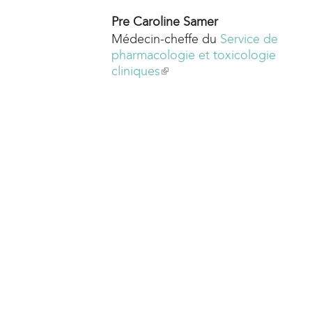
Pre Caroline Samer
Médecin-cheffe du
Service de
pharmacologie et toxicologie
cliniques
(
l
i
n
k
i
s
e
x
t
e
r
n
a
l
)