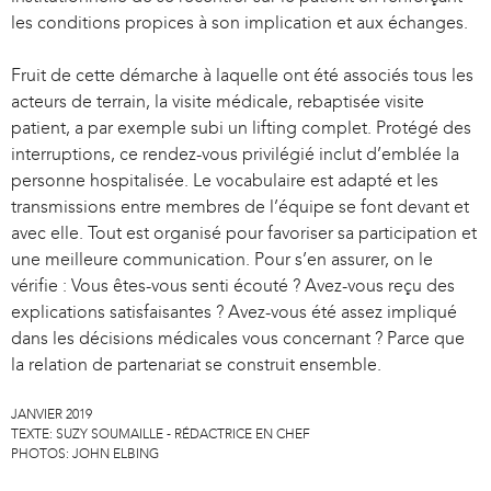
i
les conditions propices à son implication et aux échanges.
n
k
Fruit de cette démarche à laquelle ont été associés tous les
i
acteurs de terrain, la visite médicale, rebaptisée visite
s
patient, a par exemple subi un lifting complet. Protégé des
e
interruptions, ce rendez-vous privilégié inclut d’emblée la
x
personne hospitalisée. Le vocabulaire est adapté et les
t
transmissions entre membres de l’équipe se font devant et
e
avec elle. Tout est organisé pour favoriser sa participation et
r
une meilleure communication. Pour s’en assurer, on le
n
vérifie : Vous êtes-vous senti écouté ? Avez-vous reçu des
a
explications satisfaisantes ? Avez-vous été assez impliqué
l
dans les décisions médicales vous concernant ? Parce que
)
la relation de partenariat se construit ensemble.
JANVIER 2019
TEXTE:
SUZY SOUMAILLE - RÉDACTRICE EN CHEF
PHOTOS:
JOHN ELBING