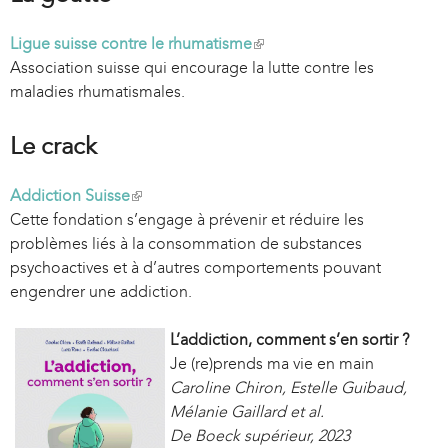
Ligue suisse contre le rhumatisme
(
Association suisse qui encourage la lutte contre les
l
maladies rhumatismales.
i
n
k
Le crack
i
s
Addiction Suisse
(
e
Cette fondation s’engage à prévenir et réduire les
l
x
problèmes liés à la consommation de substances
i
t
psychoactives et à d’autres comportements pouvant
n
e
engendrer une addiction.
k
r
i
n
s
L’addiction, comment s’en sortir ?
a
e
Je (re)prends ma vie en main
l
x
Caroline Chiron, Estelle Guibaud,
)
t
Mélanie Gaillard et al.
e
De Boeck supérieur, 2023