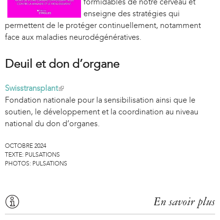
formidables de notre cerveau et
enseigne des stratégies qui
permettent de le protéger continuellement, notamment
face aux maladies neurodégénératives.
Deuil et don d’organe
Swisstransplant
(
Fondation nationale pour la sensibilisation ainsi que le
l
soutien, le développement et la coordination au niveau
i
national du don d’organes.
n
k
OCTOBRE 2024
i
TEXTE:
PULSATIONS
s
PHOTOS:
PULSATIONS
e
x
t
En savoir plus
e
r