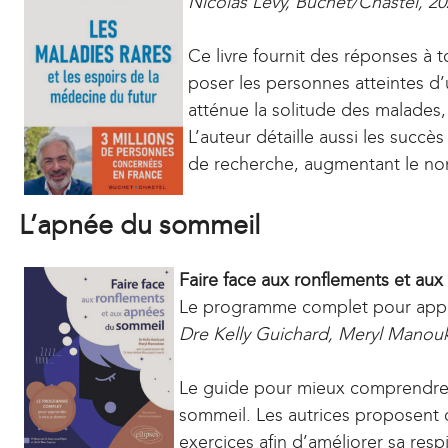
e
Nicolas Lévy, Buchet/Chastel, 20
k
r
i
n
Ce livre fournit des réponses à 
s
a
poser les personnes atteintes d’u
e
l
atténue la solitude des malades, 
x
)
L’auteur détaille aussi les succ
t
de recherche, augmentant le nomb
e
r
n
L’apnée du sommeil
a
l
Faire face aux ronflements et au
)
Le programme complet pour appr
Dre Kelly Guichard, Meryl Manouki
Le guide pour mieux comprendre 
sommeil. Les autrices proposent 
exercices afin d’améliorer sa resp