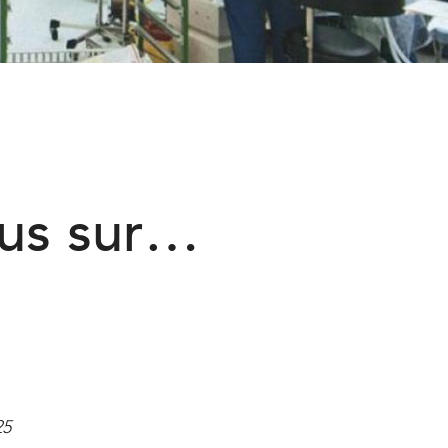
lus sur…
25