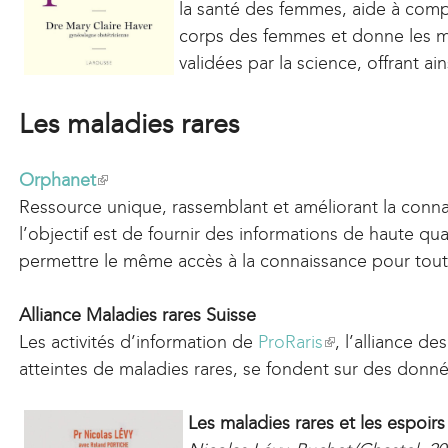
la santé des femmes, aide à comp
corps des femmes et donne les mo
validées par la science, offrant ai
Les maladies rares
Orphanet
(
Ressource unique, rassemblant et améliorant la conna
l
l’objectif est de fournir des informations de haute qua
i
permettre le même accès à la connaissance pour toute
n
k
Alliance Maladies rares Suisse
i
Les activités d’information de
s
ProRaris
(
, l’alliance d
atteintes de maladies rares, se fondent sur des donnée
e
l
x
i
t
Les maladies rares et les espoir
n