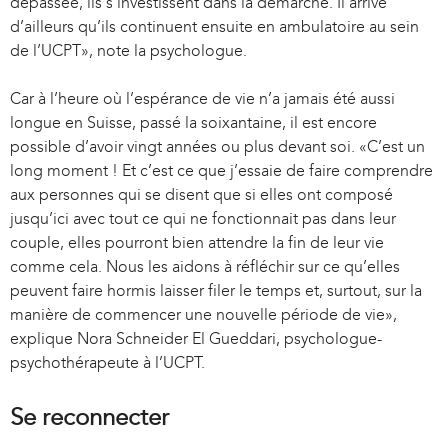
dépassée, ils s’investissent dans la démarche. Il arrive
e
d’ailleurs qu’ils continuent ensuite en ambulatoire au sein
x
de l’UCPT», note la psychologue.
t
e
Car à l’heure où l’espérance de vie n’a jamais été aussi
r
longue en Suisse, passé la soixantaine, il est encore
n
possible d’avoir vingt années ou plus devant soi. «C’est un
a
long moment ! Et c’est ce que j’essaie de faire comprendre
l
aux personnes qui se disent que si elles ont composé
)
jusqu’ici avec tout ce qui ne fonctionnait pas dans leur
couple, elles pourront bien attendre la fin de leur vie
comme cela. Nous les aidons à réfléchir sur ce qu’elles
peuvent faire hormis laisser filer le temps et, surtout, sur la
manière de commencer une nouvelle période de vie»,
explique Nora Schneider El Gueddari, psychologue-
psychothérapeute à l’UCPT.
Se reconnecter