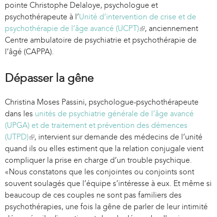
pointe Christophe Delaloye, psychologue et
psychothérapeute à l’
Unité d’intervention de crise et de
psychothérapie de l’âge avancé (UCPT)
(
, anciennement
Centre ambulatoire de psychiatrie et psychothérapie de
l
l’âgé (CAPPA).
i
n
k
Dépasser la gêne
i
s
Christina Moses Passini, psychologue-psychothérapeute
e
dans les
unités de psychiatrie générale de l’âge avancé
x
(UPGA) et de traitement et prévention des démences
t
(UTPD)
(
, intervient sur demande des médecins de l’unité
e
quand ils ou elles estiment que la relation conjugale vient
l
r
compliquer la prise en charge d’un trouble psychique.
i
n
«Nous constatons que les conjointes ou conjoints sont
n
a
souvent soulagés que l’équipe s’intéresse à eux. Et même si
k
l
beaucoup de ces couples ne sont pas familiers des
i
)
psychothérapies, une fois la gêne de parler de leur intimité
s