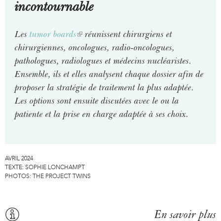
incontournable
Les
tumor boards
(
réunissent chirurgiens et
chirurgiennes, oncologues, radio-oncologues,
l
pathologues, radiologues et médecins nucléaristes.
i
Ensemble, ils et elles analysent chaque dossier afin de
n
proposer la stratégie de traitement la plus adaptée.
k
Les options sont ensuite discutées avec le ou la
i
patiente et la prise en charge adaptée à ses choix.
s
e
x
t
AVRIL 2024
e
TEXTE:
SOPHIE LONCHAMPT
PHOTOS:
THE PROJECT TWINS
r
n
a
En savoir plus
l