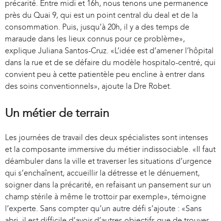
précarité. Entre midi et 16h, nous tenons une permanence
e
près du Quai 9, qui est un point central du deal et de la
x
consommation. Puis, jusqu’à 20h, il y a des temps de
t
maraude dans les lieux connus pour ce problème»,
e
explique Juliana Santos-Cruz. «L’idée est d’amener l’hôpital
r
dans la rue et de se défaire du modèle hospitalo-centré, qui
n
convient peu à cette patientèle peu encline à entrer dans
a
des soins conventionnels», ajoute la Dre Robet.
l
)
Un métier de terrain
Les journées de travail des deux spécialistes sont intenses
et la composante immersive du métier indissociable. «Il faut
déambuler dans la ville et traverser les situations d’urgence
qui s’enchaînent, accueillir la détresse et le dénuement,
soigner dans la précarité, en refaisant un pansement sur un
champ stérile à même le trottoir par exemple», témoigne
l’experte. Sans compter qu’un autre défi s’ajoute : «Sans
abri, il est difficile d’avoir d’autres objectifs que de trouver