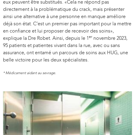
eux peuvent être substitués. «Cela ne répond pas
l
directement à la problématique du crack, mais présenter
i
ainsi une alternative à une personne en manque améliore
n
déjà son état. C’est un premier pas important pour la mettre
k
en confiance et lui proposer de recevoir des soins»,
i
er
explique la Dre Robet. Ainsi, depuis le 1
novembre 2023,
s
95 patients et patientes vivant dans la rue, avec ou sans
e
assurance, ont entamé un parcours de soins aux HUG, une
x
belle victoire pour les deux spécialistes.
t
e
* Médicament aidant au sevrage.
r
n
a
l
)