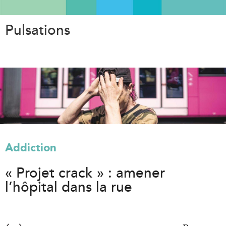
Aller
au
Pulsations
contenu
principal
Addiction
« Projet crack » : amener
l’hôpital dans la rue