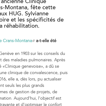
’ancienne Clinique
s-Montana, fête cette
 aux HUG. Sylvianne
oire et les spécificités de
 réhabilitation.
de Crans-Montana
(
a-t-elle été
l
Genève en 1903 sur les conseils du
i
et des maladies pulmonaires. Après
n
lé «Clinique genevoise», a dû se
k
e une clinique de convalescence, puis
i
, elle a, dès lors, pu actualiser
s
t seuls les plus grands
e
mes de gestion de projets, de
x
tion. Aujourd’hui, l’objectif est
t
trayante et d’optimiser le confort
e