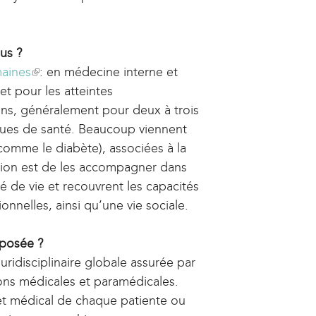
r
n
ous ?
a
maines
(
: en médecine interne et
l
et pour les atteintes
l
)
ns, généralement pour deux à trois
i
ques de santé. Beaucoup viennent
n
comme le diabète), associées à la
k
ssion est de les accompagner dans
i
té de vie et recouvrent les capacités
s
onnelles, ainsi qu’une vie sociale.
e
x
oposée ?
t
ridisciplinaire globale assurée par
e
ons médicales et paramédicales.
r
 et médical de chaque patiente ou
n