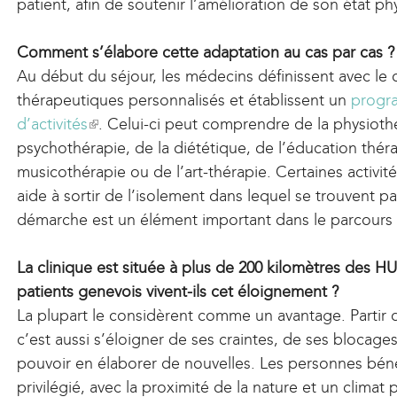
patient, afin de soutenir l’amélioration de son état p
Comment s’élabore cette adaptation au cas par cas ?
Au début du séjour, les médecins définissent avec le o
thérapeutiques personnalisés et établissent un
progr
d’activités
(
. Celui-ci peut comprendre de la physiothé
psychothérapie, de la diététique, de l’éducation thér
l
musicothérapie ou de l’art-thérapie. Certaines activi
i
aide à sortir de l’isolement dans lequel se trouvent p
n
démarche est un élément important dans le parcours 
k
i
La clinique est située à plus de 200 kilomètres des 
s
patients genevois vivent-ils cet éloignement ?
e
La plupart le considèrent comme un avantage. Partir
x
c’est aussi s’éloigner de ses craintes, de ses blocage
t
pouvoir en élaborer de nouvelles. Les personnes bénéf
e
privilégié, avec la proximité de la nature et un climat 
r