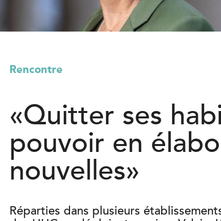
l
)
Rencontre
«Quitter ses hab
pouvoir en élabo
nouvelles»
Réparties dans plusieurs établissements