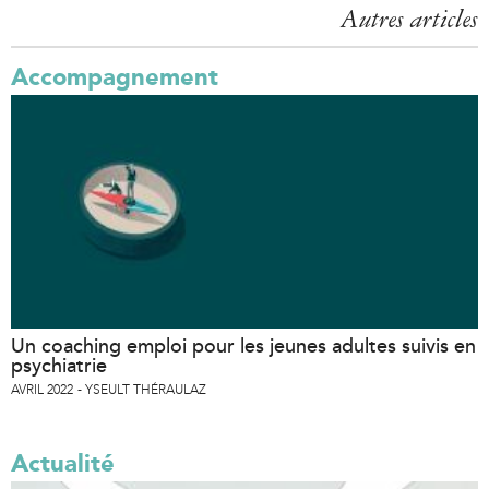
Autres articles
n
k
Accompagnement
i
s
e
x
t
e
r
n
a
l
)
Un coaching emploi pour les jeunes adultes suivis en
psychiatrie
AVRIL 2022
YSEULT THÉRAULAZ
Actualité