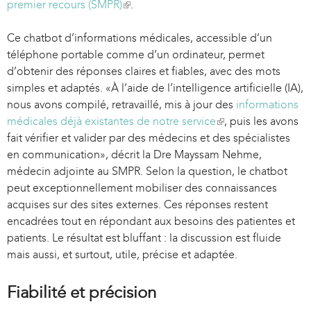
premier recours (SMPR)
(
.
l
Ce chatbot d’informations médicales, accessible d’un
i
téléphone portable comme d’un ordinateur, permet
n
d’obtenir des réponses claires et fiables, avec des mots
k
simples et adaptés. «À l’aide de l’intelligence artificielle (IA),
i
nous avons compilé, retravaillé, mis à jour des
s
informations
médicales déjà existantes de notre service
e
(
, puis les avons
fait vérifier et valider par des médecins et des spécialistes
x
l
en communication», décrit la Dre Mayssam Nehme,
t
i
médecin adjointe au SMPR. Selon la question, le chatbot
e
n
peut exceptionnellement mobiliser des connaissances
r
k
acquises sur des sites externes. Ces réponses restent
n
i
encadrées tout en répondant aux besoins des patientes et
a
s
patients. Le résultat est bluffant : la discussion est fluide
l
e
mais aussi, et surtout, utile, précise et adaptée.
)
x
t
e
Fiabilité et précision
r