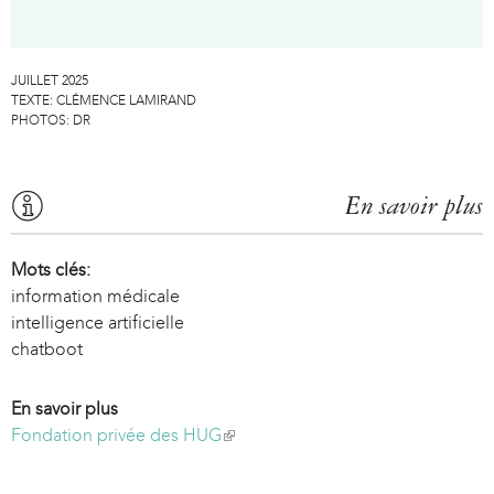
l
i
n
JUILLET 2025
k
TEXTE:
CLÉMENCE LAMIRAND
PHOTOS:
DR
i
s
e
En savoir plus
x
t
Mots clés:
e
information médicale
r
intelligence artificielle
n
chatboot
a
l
En savoir plus
)
Fondation privée des HUG
(
l
i