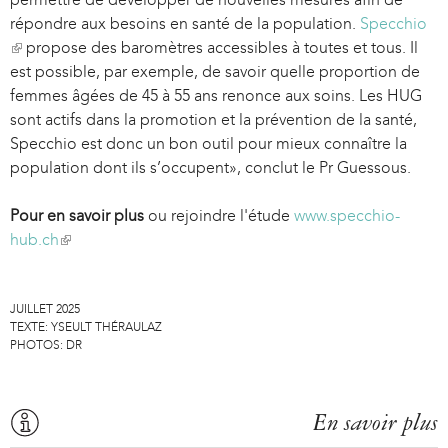
n
répondre aux besoins en santé de la population.
e
Specchio
x
a
(
propose des baromètres accessibles à toutes et tous. Il
x
t
l
l
est possible, par exemple, de savoir quelle proportion de
t
e
)
i
femmes âgées de 45 à 55 ans renonce aux soins. Les HUG
e
r
n
sont actifs dans la promotion et la prévention de la santé,
r
n
k
Specchio est donc un bon outil pour mieux connaître la
n
a
i
population dont ils s’occupent», conclut le Pr Guessous.
a
l
s
l
)
e
Pour en savoir plus
ou rejoindre l'étude
www.specchio-
)
x
hub.ch
(
t
l
e
i
r
JUILLET 2025
n
TEXTE:
YSEULT THÉRAULAZ
n
k
PHOTOS:
DR
a
i
l
s
)
e
En savoir plus
x