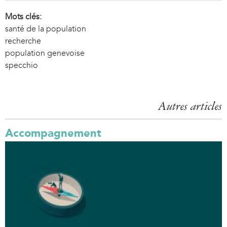
t
e
Mots clés:
r
santé de la population
n
recherche
a
population genevoise
l
specchio
)
Autres articles
Accompagnement