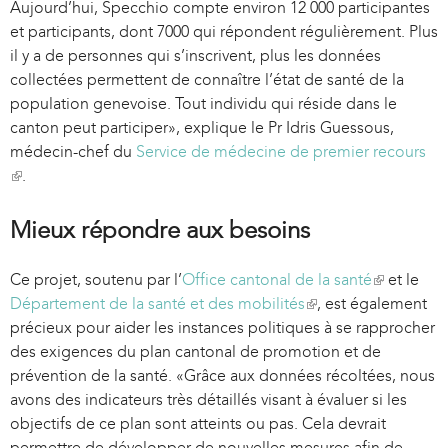
Aujourd’hui, Specchio compte environ 12 000 participantes
et participants, dont 7000 qui répondent régulièrement. Plus
il y a de personnes qui s’inscrivent, plus les données
collectées permettent de connaître l’état de santé de la
population genevoise. Tout individu qui réside dans le
canton peut participer», explique le Pr Idris Guessous,
médecin-chef du
Service de médecine de premier recours
(
.
l
i
Mieux répondre aux besoins
n
k
Ce projet, soutenu par l’
Office cantonal de la santé
(
et le
i
Département de la santé et des mobilités
(
, est également
l
s
précieux pour aider les instances politiques à se rapprocher
l
i
e
des exigences du plan cantonal de promotion et de
i
n
x
prévention de la santé. «Grâce aux données récoltées, nous
n
k
t
avons des indicateurs très détaillés visant à évaluer si les
k
i
e
objectifs de ce plan sont atteints ou pas. Cela devrait
i
s
r
permettre de développer de nouvelles mesures afin de
s
e