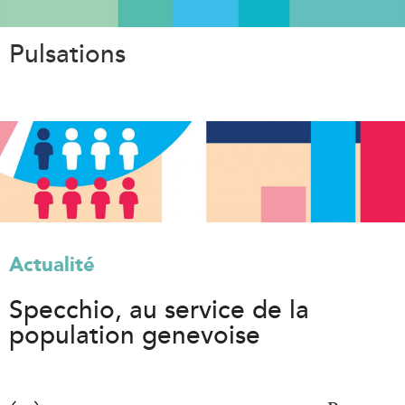
Aller
au
Pulsations
contenu
principal
Actualité
Specchio, au service de la
population genevoise