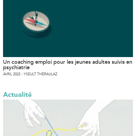
-
e
m
-
a
m
i
a
l
i
)
l
)
Un coaching emploi pour les jeunes adultes suivis en
psychiatrie
AVRIL 2022
YSEULT THÉRAULAZ
Actualité