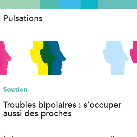
Aller
au
Pulsations
contenu
principal
Soutien
Troubles bipolaires : s’occuper
aussi des proches