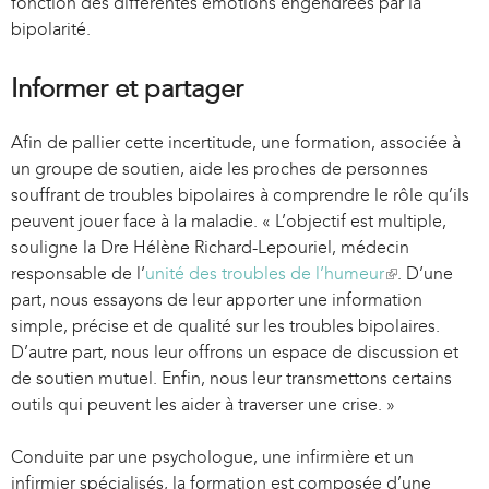
fonction des différentes émotions engendrées par la
bipolarité.
Informer et partager
Afin de pallier cette incertitude, une formation, associée à
un groupe de soutien, aide les proches de personnes
souffrant de troubles bipolaires à comprendre le rôle qu’ils
peuvent jouer face à la maladie. « L’objectif est multiple,
souligne la Dre Hélène Richard-Lepouriel, médecin
responsable de l’
unité des troubles de l’humeur
(
. D’une
part, nous essayons de leur apporter une information
l
simple, précise et de qualité sur les troubles bipolaires.
i
D’autre part, nous leur offrons un espace de discussion et
n
de soutien mutuel. Enfin, nous leur transmettons certains
k
outils qui peuvent les aider à traverser une crise. »
i
s
Conduite par une psychologue, une infirmière et un
e
infirmier spécialisés, la formation est composée d’une
x