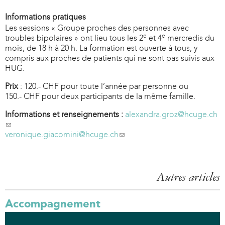
Informations pratiques
Les sessions « Groupe proches des personnes avec
e
e
troubles bipolaires » ont lieu tous les 2
et 4
mercredis du
mois, de 18 h à 20 h. La formation est ouverte à tous, y
compris aux proches de patients qui ne sont pas suivis aux
HUG.
Prix
: 120.- CHF pour toute l’année par personne ou
150.- CHF pour deux participants de la même famille.
Informations et renseignements :
alexandra.groz@hcuge.ch
(
l
veronique.giacomini@hcuge.ch
(
i
l
n
i
k
n
s
k
Autres articles
e
s
n
e
Accompagnement
d
n
s
d
e
s