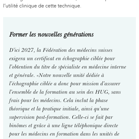
l’utilité clinique de cette technique.
i
i
n
n
k
k
i
i
Former les nouvelles générations
s
s
e
e
D’ici 2027, la Fédération des médecins suisses
x
x
t
t
exigera un certificat en échographie ciblée pour
e
e
l’obtention du titre de spécialiste en médecine interne
r
r
et générale. «Notre nouvelle unité dédiée à
n
n
l’échographie ciblée a donc pour mission d’assurer
a
a
l’ensemble de la formation au sein des HUG, sans
l
l
frais pour les médecins. Cela inclut la phase
)
)
théorique et la pratique initiale, ainsi qu’une
supervision post-formation. Celle-ci se fait par
binômes et grâce à une ligne téléphonique directe
pour les médecins en formation dans les unités de