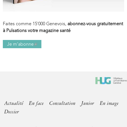
Faites comme 15'000 Genevois,
abonnez-vous gratuitement
à Pulsations votre magazine santé
Je m'abonne
(
l
i
n
k
i
s
e
x
Actualité
En face
Consultation
Junior
En image
t
Dossier
e
r
n