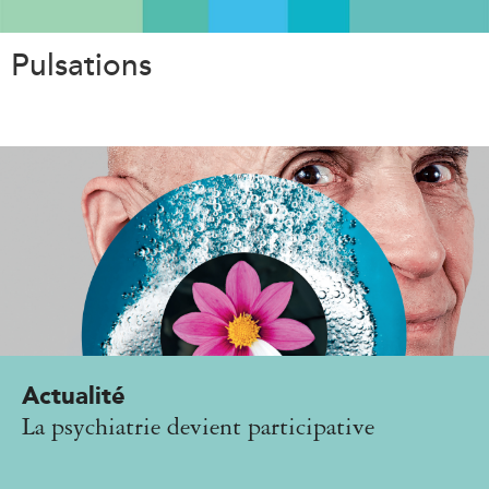
Aller
au
Pulsations
contenu
principal
Actualité
La psychiatrie devient participative