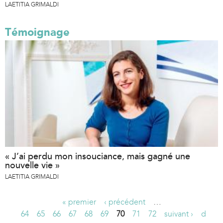
LAETITIA GRIMALDI
Témoignage
« J’ai perdu mon insouciance, mais gagné une
nouvelle vie »
LAETITIA GRIMALDI
« premier
‹ précédent
…
P
64
65
66
67
68
69
70
71
72
suivant ›
d