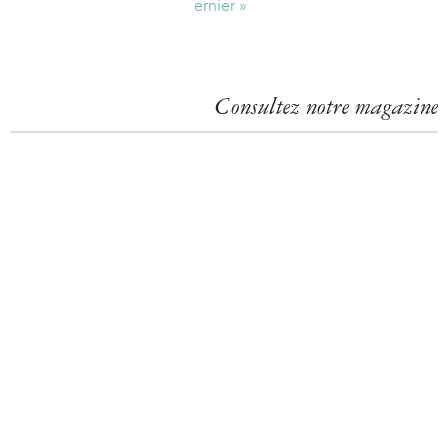
ernier »
a
g
e
Consultez notre magazine
s