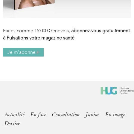
Faites comme 15'000 Genevois,
abonnez-vous gratuitement
à Pulsations votre magazine santé
Je m'abonne
(
l
i
n
k
i
s
e
x
Actualité
En face
Consultation
Junior
En image
t
Dossier
e
r