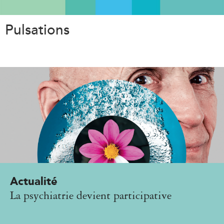
Aller
au
Pulsations
contenu
principal
Actualité
La psychiatrie devient participative