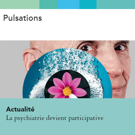
Aller
au
Pulsations
contenu
principal
Actualité
La psychiatrie devient participative