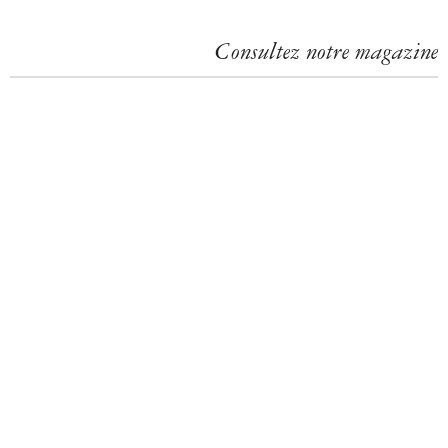
g
e
Consultez notre magazine
s