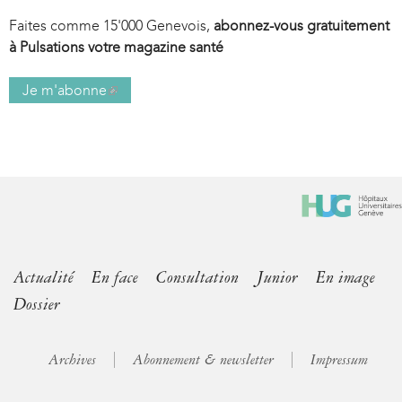
Faites comme 15'000 Genevois,
abonnez-vous gratuitement
à Pulsations votre magazine santé
Je m'abonne
(
l
i
n
k
i
s
e
x
Actualité
En face
Consultation
Junior
En image
t
Dossier
e
r
n
Archives
Abonnement & newsletter
Impressum
a
l