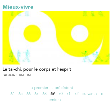
Mieux-vivre
Le tai-chi, pour le corps et l’esprit
PATRICIA BERNHEIM
« premier
‹ précédent
…
P
64
65
66
67
68
69
70
71
72
suivant ›
d
ernier »
a