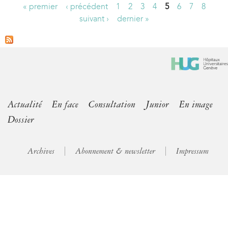
« premier
‹ précédent
1
2
3
4
5
6
7
8
P
suivant ›
dernier »
a
g
e
s
Actualité
En face
Consultation
Junior
En image
Dossier
Archives
Abonnement & newsletter
Impressum