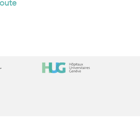
doute
r