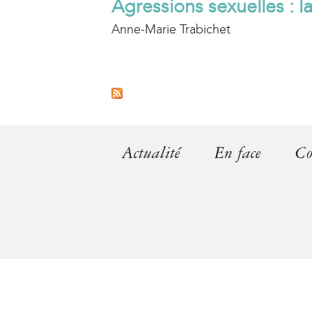
Agressions sexuelles : l
Anne-Marie Trabichet
P
a
g
Actualité
En face
Co
e
s