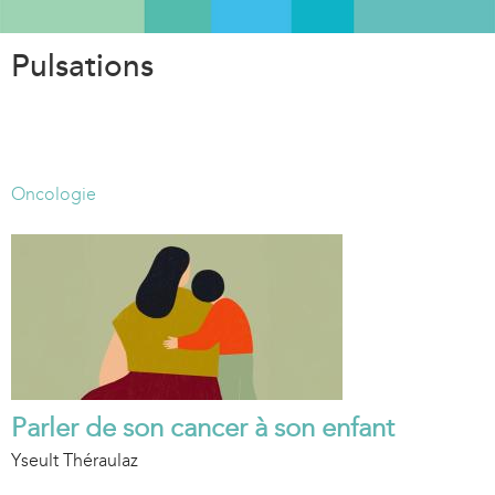
Aller
au
Pulsations
contenu
principal
Oncologie
Parler de son cancer à son enfant
Yseult Théraulaz