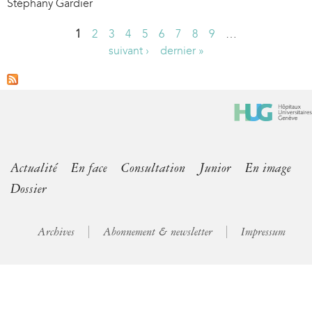
Stéphany Gardier
1
2
3
4
5
6
7
8
9
…
P
suivant ›
dernier »
a
g
e
s
Actualité
En face
Consultation
Junior
En image
Dossier
Archives
Abonnement & newsletter
Impressum