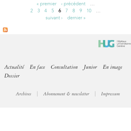
« premier
‹ précédent
…
P
2
3
4
5
6
7
8
9
10
…
suivant ›
dernier »
a
g
e
s
Actualité
En face
Consultation
Junior
En image
Dossier
Archives
Abonnement & newsletter
Impressum