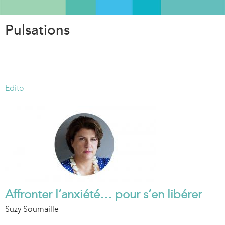
Aller
au
Pulsations
contenu
principal
Edito
Affronter l’anxiété… pour s’en libérer
Suzy Soumaille