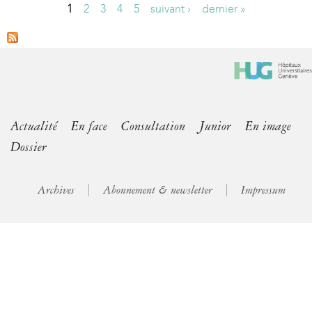
1
2
3
4
5
suivant ›
dernier »
P
a
g
e
s
Actualité
En face
Consultation
Junior
En image
Dossier
Archives
Abonnement & newsletter
Impressum