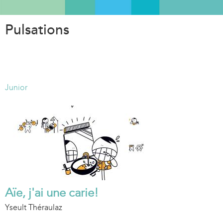
Aller
au
Pulsations
contenu
principal
Junior
Aïe, j'ai une carie!
Yseult Théraulaz