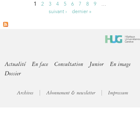
1
2
3
4
5
6
7
8
9
…
P
suivant ›
dernier »
a
g
e
s
Actualité
En face
Consultation
Junior
En image
Dossier
Archives
Abonnement & newsletter
Impressum