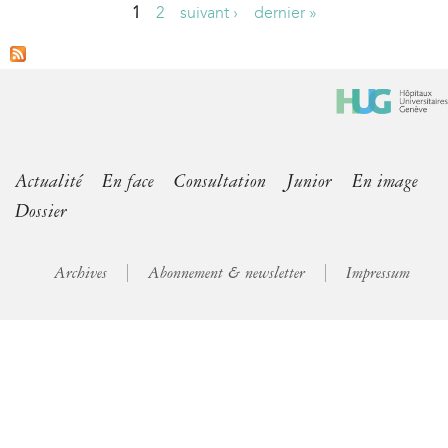
1
2
suivant ›
dernier »
P
a
g
e
s
Actualité
En face
Consultation
Junior
En image
Dossier
Archives
Abonnement & newsletter
Impressum