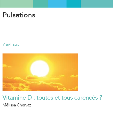
Aller
au
Pulsations
contenu
principal
Vrai/Faux
Vitamine D : toutes et tous carencés ?
Mélissa Chervaz