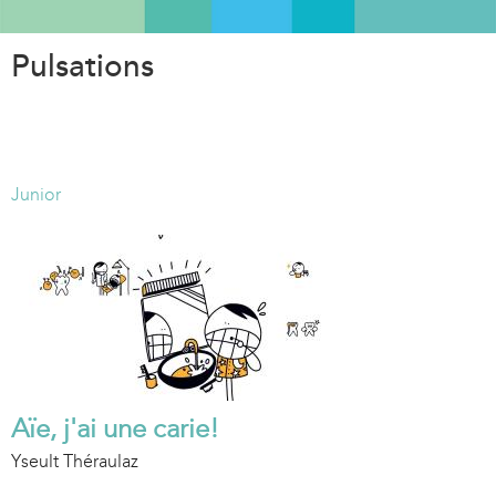
Aller
au
Pulsations
contenu
principal
Junior
Aïe, j'ai une carie!
Yseult Théraulaz